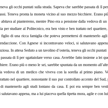
eneva gli occhi puntati sulla strada. Sapeva che sarebbe passata di lì pe
 passi. Teneva pronta la moneta vicino al suo mezzo bicchiere. Erano pi
abitava al pianterreno, mentre Pino era a pensione dalla vedova di un
 per studiare al Politecnico, era ben visto e ben trattato nel quartiere,
figlio di una ricca famiglia che poteva permettersi di mantenerlo agli
spendaccione. Con Agnese si incontravano veloci, si salutavano appena,
ziosa. In attesa Seduto a un tavolino d’osteria, teneva gli occhi puntati
passata di lì per sgattaiolare verso casa. Avrebbe fatto insieme a lei qu
iere. Erano più o meno le sei, sarebbe spuntata da un momento all’altr
la vedova di un medico che viveva con la sorella al primo piano. Ve
rattato nel quartiere, nonostante il suo pur controllato accento del Sud,
 di mantenerlo agli studi lontano da casa. E poi era sempre ben vesti
 salutavano appena, ma a lui piaceva quella tipetta mora, agile e con lu