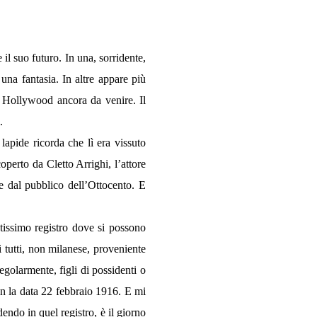
l suo futuro. In una, sorridente,
una fantasia. In altre appare più
a Hollywood ancora da venire. Il
.
lapide ricorda che lì era vissuto
operto da Cletto Arrighi, l’attore
e dal pubblico dell’Ottocento. E
ntissimo registro dove si possono
si tutti, non milanese, proveniente
golarmente, figli di possidenti o
on la data 22 febbraio 1916. E mi
endo in quel registro, è il giorno