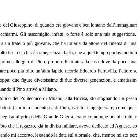
 del Giuseppino, di quando era giovane e ben lontano dall’immaginare i
cchiarmi. Gli rassomiglio, infatti, o forse è solo una mia suggestione, 
e a un fratello più giovane, che ha un’aria da attore del cinema di un
lto liscio e, chissà come, senza i baffi, che a quel tempo portavano tutti
primo alloggio di Pino, proprio di fronte alla casa dove da poco una 
 poco più oltre un’altra lapide ricorda Edoardo Ferravilla, l’attore sc
oppa: due figure diversissime di due diverse generazioni e amatissim
uando il Pino arrivò a Milano.
storico del Politecnico di Milano, alla Bovisa, sto sfogliando un pesa
 (modesta) carriera studentesca di Pino, iscritto a ingegneria e, come qua
quegli anni prima della Grande Guerra, erano comunque pochi e tutti, re
foto che il ragazzo, già in divisa militare, aveva dedicato ad Agnese, c
uando mi accorgo, leggendo la data sul giornale, che, mentre mi sto perd