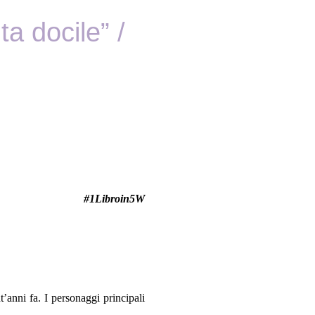
a docile” /
#1Libroin5W
’anni fa. I personaggi principali