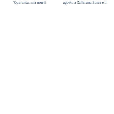
“Quaranta…ma non li
agosto a Zafferana Etnea e il
dimostra” con Enrico
3 agosto a Palermo
Guarneri
SUBSONICA live a Catania
Rassegna Open Jazz, da Zō
domenica 2 agosto sul palco
l’avant-garde jazz del Niwas
di Sotto il Vulcano Fest a
4et dell’ibleo Giuseppe
Villa Bellini per festeggiare
Guarrella
30 anni di carriera