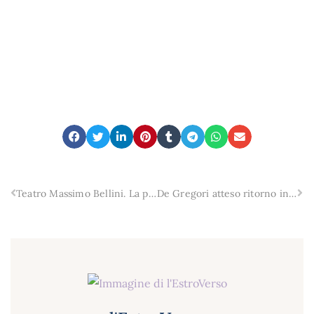
Teatro Massimo Bellini. La prosa in musica. Concerto sinfonico – corale Edvard Grieg Peer Gynt op.23
De Gregori atteso ritorno in concerto, quest’estate a Catania, Noto e Palermo.