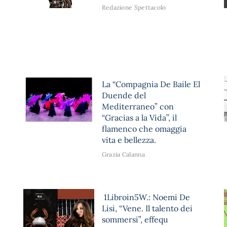
Redazione Spettacolo
La “Compagnia De Baile El
Duende del
Mediterraneo” con
“Gracias a la Vida”, il
flamenco che omaggia
vita e bellezza.
Grazia Calanna
1Libroin5W.: Noemi De
Lisi, “Vene. Il talento dei
sommersi”, effequ