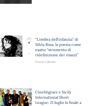
“L’ombra dell’infanzia” di
Silvia Rosa, la poesia come
esatto “strumento di
ridefinizione dei vissuti”
Grazia Calanna
CineMigrare e Sicily
International Short
League: 21 luglio la finale a