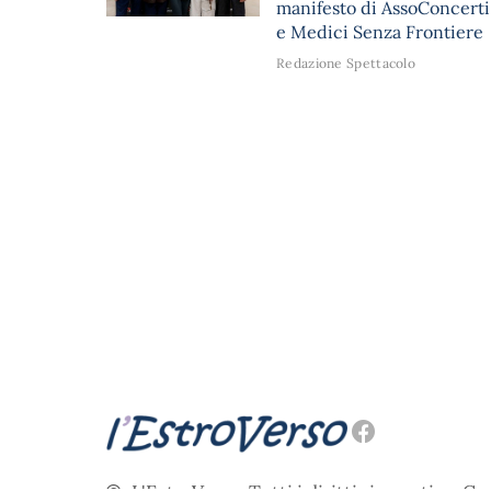
manifesto di AssoConcerti
e Medici Senza Frontiere
Redazione Spettacolo