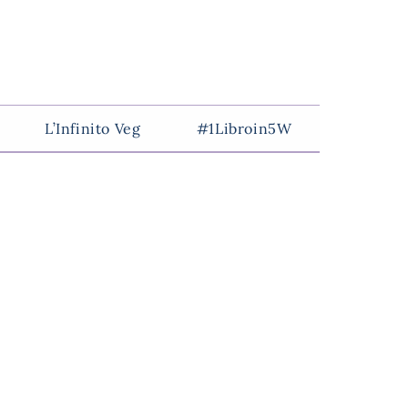
L’Infinito Veg
#1Libroin5W