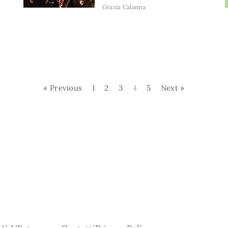
Grazia Calanna
« Previous
1
2
3
4
5
Next »