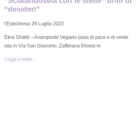
“Scialàndosela con le stelle” brilli di
“desideri”
l'EstroVerso
29 Luglio 2022
Etna Shakti – Avamposto Vegano (oasi di pace e di verde
sita in Via San Giacomo, Zafferana Etnea) in
Leggi il resto...