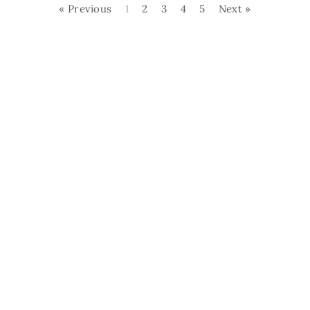
« Previous
1
2
3
4
5
Next »
L'EstroVerso. Tutti i
Cos'è L'Estroverso
Contatti
diritti riservati.
Privacy Policy
Realizzazione sito a cura di
Seo ergo Web