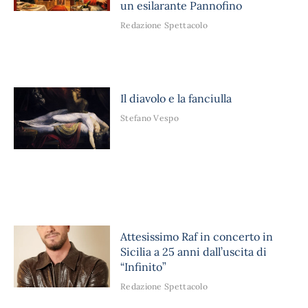
un esilarante Pannofino
Redazione Spettacolo
Il diavolo e la fanciulla
Stefano Vespo
Attesissimo Raf in concerto in
Sicilia a 25 anni dall’uscita di
“Infinito”
Redazione Spettacolo