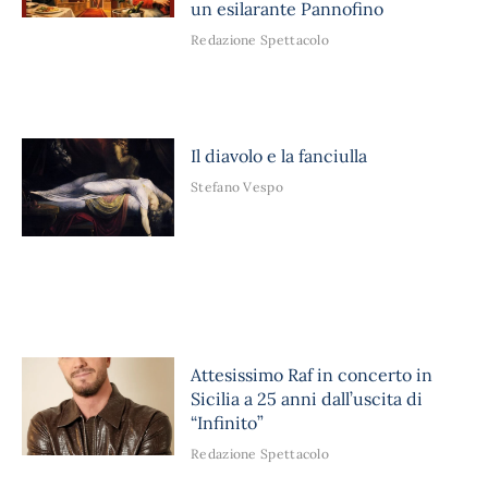
un esilarante Pannofino
Redazione Spettacolo
Il diavolo e la fanciulla
Stefano Vespo
Attesissimo Raf in concerto in
Sicilia a 25 anni dall’uscita di
“Infinito”
Redazione Spettacolo