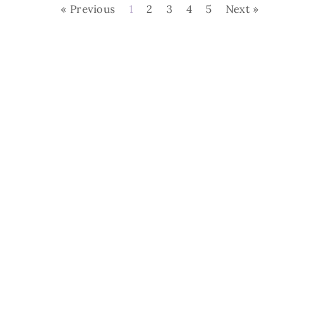
« Previous
1
2
3
4
5
Next »
L'EstroVerso. Tutti i
Cos'è L'Estroverso
Contatti
diritti riservati.
Privacy Policy
Realizzazione sito a cura di
Seo ergo Web