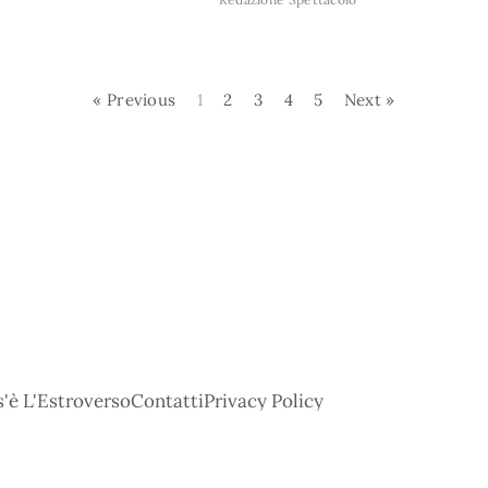
« Previous
1
2
3
4
5
Next »
'è L'Estroverso
Contatti
Privacy Policy