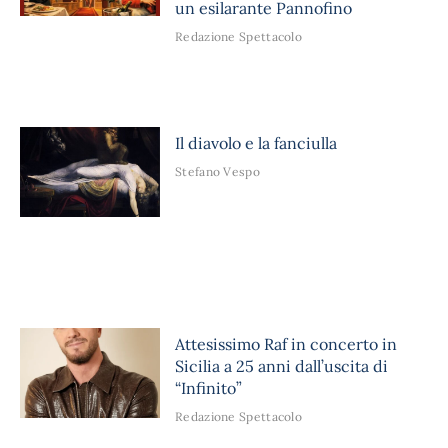
un esilarante Pannofino
Redazione Spettacolo
Il diavolo e la fanciulla
Stefano Vespo
Attesissimo Raf in concerto in
Sicilia a 25 anni dall’uscita di
“Infinito”
Redazione Spettacolo