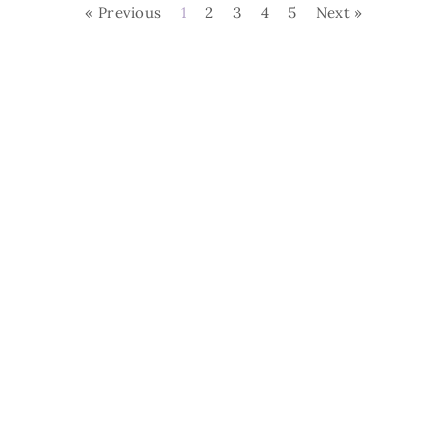
« Previous
1
2
3
4
5
Next »
L'EstroVerso. Tutti i
Cos'è L'Estroverso
Contatti
diritti riservati.
Privacy Policy
Realizzazione sito a cura di
Seo ergo Web