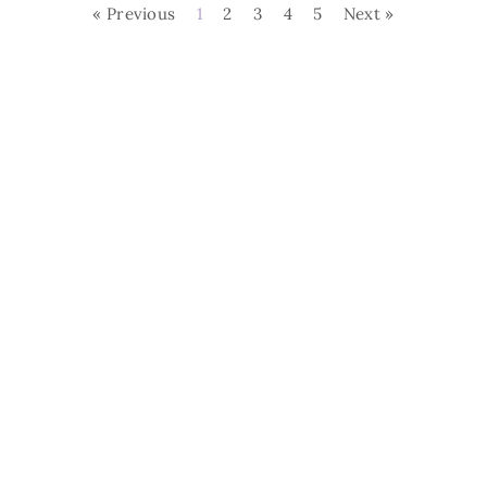
« Previous
1
2
3
4
5
Next »
L'EstroVerso. Tutti i
Cos'è L'Estroverso
Contatti
diritti riservati.
Privacy Policy
Realizzazione sito a cura di
Seo ergo Web