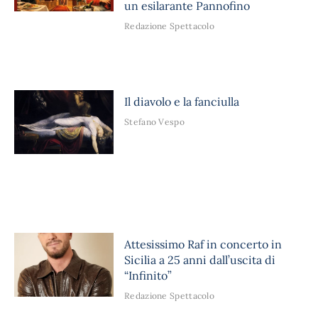
un esilarante Pannofino
Redazione Spettacolo
Il diavolo e la fanciulla
Stefano Vespo
Attesissimo Raf in concerto in
Sicilia a 25 anni dall’uscita di
“Infinito”
Redazione Spettacolo