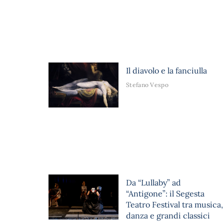
Il diavolo e la fanciulla
Stefano Vespo
Da “Lullaby” ad
“Antigone”: il Segesta
Teatro Festival tra musica,
danza e grandi classici