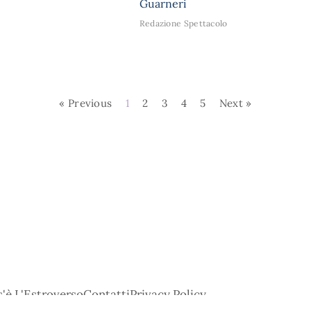
Guarneri
Redazione Spettacolo
« Previous
1
2
3
4
5
Next »
'è L'Estroverso
Contatti
Privacy Policy