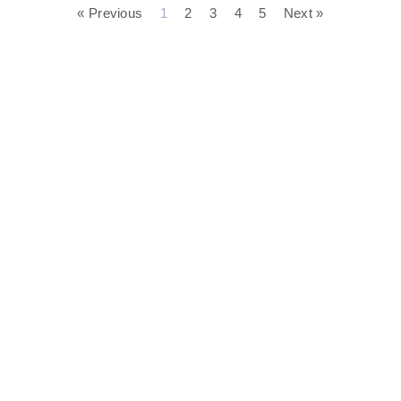
« Previous
1
2
3
4
5
Next »
L'EstroVerso. Tutti i diritti
Cos'è L'Estroverso
Contatti
riservati.
Privacy Policy
Realizzazione sito a cura di
Seo ergo Web