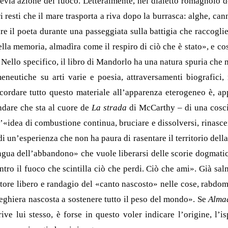
revia azione del fuoco. Letteralmente, nel dialetto romagnolo de
eri resti che il mare trasporta a riva dopo la burrasca: alghe, ca
re il poeta durante una passeggiata sulla battigia che raccoglie
ella memoria, almadìra come il respiro di ciò che è stato», e cos
. Nello specifico, il libro di Mandorlo ha una natura spuria che
neutiche su arti varie e poesia, attraversamenti biografici, r
accordare tutto questo materiale all’apparenza eterogeneo è, ap
ndare che sta al cuore de
La strada
di McCarthy – di una cosc
n’«idea di combustione continua, bruciare e dissolversi, rinasc
 un’esperienza che non ha paura di rasentare il territorio dell
ingua dell’abbandono» che vuole liberarsi delle scorie dogmati
ntro il fuoco che scintilla ciò che perdi. Ciò che ami». Già sal
ore libero e randagio del «canto nascosto» nelle cose, rabdom
eghiera nascosta a sostenere tutto il peso del mondo». Se
Alma
ive lui stesso, è forse in questo voler indicare l’origine, l’is