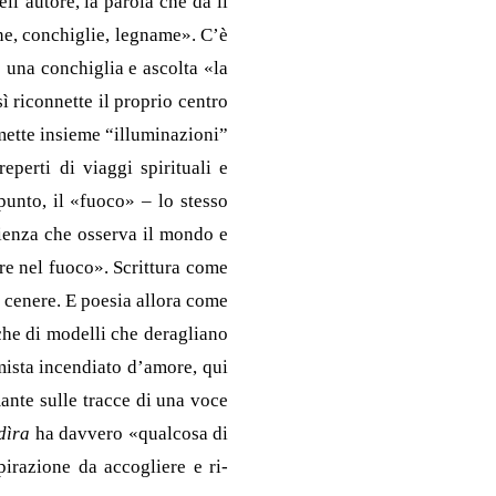
ll’autore, la parola che dà il
nne, conchiglie, legname». C’è
 una conchiglia e ascolta «la
ì riconnette il proprio centro
 mette insieme “illuminazioni”
eperti di viaggi spirituali e
punto, il «fuoco» – lo stesso
ienza che osserva il mondo e
ere nel fuoco». Scrittura come
a cenere. E poesia allora come
che di modelli che deragliano
mista incendiato d’amore, qui
ante sulle tracce di una voce
dìra
ha davvero «qualcosa di
pirazione da accogliere e ri-