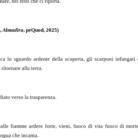
are, nei resti che ci riporta.
,
Almadìra
, peQuod, 2025)
ca lo sguardo ardente della scoperta, gli scarponi infangati
ritornare alla terra.
iato verso la trasparenza.
dalle fiamme ardere forte, vieni, fuoco di vita fuoco di morte
ingua che incanta.