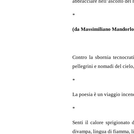
abbracciare nell’ascolto del m
*
(da Massimiliano Mandorlo
Contro la sbornia tecnocrati
pellegrini e nomadi del cielo, 
*
La poesia è un viaggio incend
*
Senti il calore sprigionato 
divampa, lingua di fiamma, l