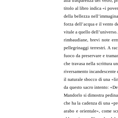
alla trasparenza del vetro, p
titolo al libro indica «i pov
della bellezza nell’immagina
forza dell’acqua e il vento d
vitale a quello dell’universo
rimbaudiane, brevi note erme
pellegrinaggi terrestri. A r
fuoco da preservare e trama
che travasa nella scrittura u
riversamento incandescente di
il naturale sbocco di una «l
da questo sacro intento: «De
Mandorlo si dimostra pedinat
che ha la cadenza di una «pr
arabo e orientale», come scr