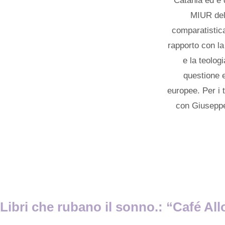
Catania ed è 
MIUR dell
comparatistica
rapporto con la 
e la teolog
questione e
europee. Per i 
con Giuseppe
Libri che rubano il sonno.: “Café All