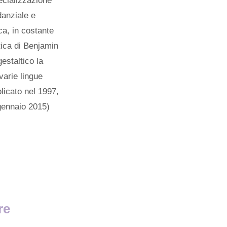
ecializzazione
danziale e
ca, in costante
itica di Benjamin
estaltico la
varie lingue
licato nel 1997,
gennaio 2015)
re