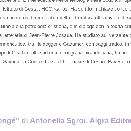
docente di Ermeneutica e Fenomenologia nella Scuola di Sp
’Istituto di Gestalt HCC Kairòs. Ha scritto in chiave concor
 su numerosi temi e autori della letteratura otto/novecentes
Bibbia e la patrologia cristiana, e in dialogo con la teoria cr
ia letteraria di Jean-Pierre Jossua. Ha studiato sul versante g
rmeneutica, tra Heidegger e Gadamer, con saggi tradotti in 
tipi di Olschki, oltre ad una monografia pirandelliana, ha pubb
 Savoca, la Concordanza delle poesie di Cesare Pavese. (
ongé” di Antonella Sgroi, Algra Edito