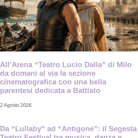
All’Arena “Teatro Lucio Dalla” di Milo
da domani al via la sezione
cinematografica con una bella
parentesi dedicata a Battiato
2 Agosto 2026
Da “Lullaby” ad “Antigone”: il Segesta
Teatro Festival tra musica, danza e