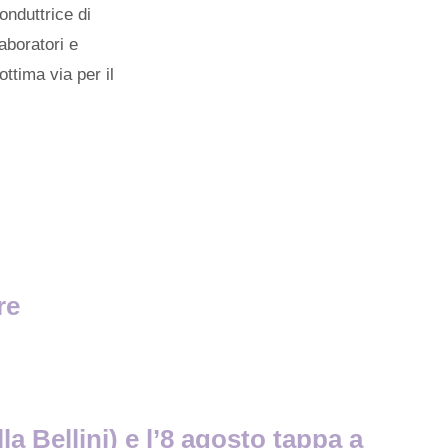
nduttrice di
aboratori e
ttima via per il
re
a Bellini) e l’8 agosto tappa a