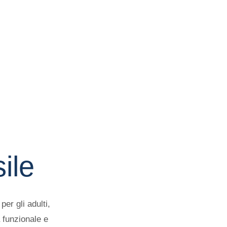
ile
er gli adulti,
 funzionale e