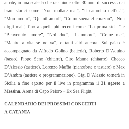
amate, in una scaletta che racchiude oltre 30 anni di successi: dai
brani storici come “Non mollare mai”, “Il cammino dell’età”,
“Mon amour”, “Quanti amori”, “Como suena el corazon”, “Non
dirgli mai”, fino a quelli più recenti come “La prima stella” e
“Benvenuto amore”, “Noi due”, “L’ammore”, “Come me”,
“Mentre a vita se ne va”, e tanti altri ancora.
Sul palco è
accompagnato da Alfredo Golino (batteria), Roberto D’Aquino
(basso), Pippo Seno (chitarre), Ciro Manna (chitarre), Checco
D’Alessio (tastiere), Lorenzo Maffia (pianoforte e tastiere) e Max
D’Ambra (tastiere e programmazione).
Gigi D’Alessio tornerà in
Sicilia a fine agosto per il live in programma il
31 agosto
a
Messina
, Arena di Capo Peloro – Ex Sea Flight.
CALENDARIO DEI PROSSIMI CONCERTI
A CATANIA