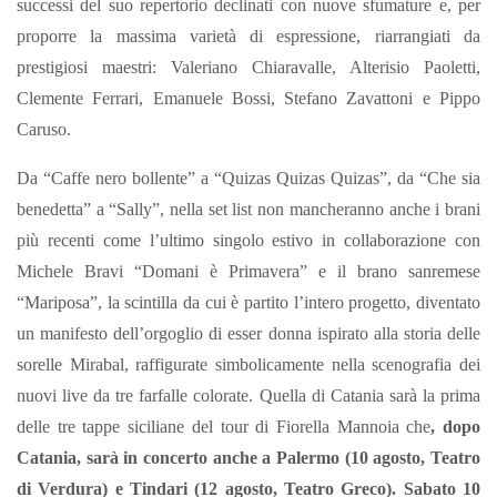
successi del suo repertorio declinati con nuove sfumature e, per
proporre la massima varietà di espressione, riarrangiati da
prestigiosi maestri: Valeriano Chiaravalle, Alterisio Paoletti,
Clemente Ferrari, Emanuele Bossi, Stefano Zavattoni e Pippo
Caruso.
Da “Caffe nero bollente” a “Quizas Quizas Quizas”, da “Che sia
benedetta” a “Sally”, nella set list non mancheranno anche i brani
più recenti come l’ultimo singolo estivo in collaborazione con
Michele Bravi “Domani è Primavera” e il brano sanremese
“Mariposa”, la scintilla da cui è partito l’intero progetto, diventato
un manifesto dell’orgoglio di esser donna ispirato alla storia delle
sorelle Mirabal, raffigurate simbolicamente nella scenografia dei
nuovi live da tre farfalle colorate.
Quella di Catania sarà la prima
delle tre tappe siciliane del tour di Fiorella Mannoia che
, dopo
Catania, sarà in concerto anche a Palermo (10 agosto, Teatro
di Verdura) e Tindari (12 agosto, Teatro Greco).
Sabato 10