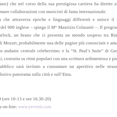
o) che nel corso della sua prestigiosa carriera ha diretto a
irmare collaborazioni con musicisti di fama internazionale.
he attraversa epoche e linguaggi differenti e unisce il 
 del 900 inglese – spiega il M° Maurizio Colasanti –. Il prog
Warlock, un brano che ci presenta un mondo sospeso tra Ri
di Mozart, probabilmente una delle pagine più conosciute e ama
 un andante centrale celeberrimo; e la “St. Paul’s Suite” di G
i, costruita su ritmi popolari con una scrittura ardimentosa e pie
pubblico sarà invitato a consumare un aperitivo nelle strao
lusivo panorama sulla città e sull’Etna.
 (ore 10-13 e ore 16.30-20)
ia on-line:
www.yeventi.com