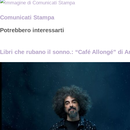
Comunicati Stampa
Potrebbero interessarti
Libri che rubano il sonno.: “Café Allongé” di A