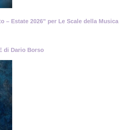
ito – Estate 2026” per Le Scale della Musica
di Dario Borso