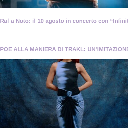
Raf a Noto: il 10 agosto in concerto con “Infin
POE ALLA MANIERA DI TRAKL: UN’IMITAZIONE 