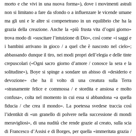
morto e che vivi in una nuova forma»), dove i movimenti astrali
non si limitano a fare da sfondo o a influenzare le vicende umane
ma gli uni e le altre si compenetrano in un equilibrio che ha la
grazia della creazione. Anche la «più frusta vita d’ogni giorno»
trova modo di «suscitare l’intuizione di Dio», così come «i saggi e
i bambini arrivano in gioco / a quel che è nascosto nel cielo»;
abbassando dunque il tiro, nei modi propri dell’elegia e delle tinte
crepuscolari («Ogni sacro giorno d’amore / conosce la sera e la
solitudine»), Boye si spinge a sondare un abisso di «desiderio e
devozione» che ha il volto di una creatura sulla Terra
«stranamente felice e commossa / e stordita e ansiosa e molto
confusa», colta nel momento in cui essa si abbandona «a quella
fiducia / che crea il mondo». La poetessa svedese traccia così
l’identikit di «un granello di polvere nella successione di mondi
meravigliosi», di una nudità che rende grazie al creato, sulla scia
di Francesco d’Assisi e di Borges, per quella «immeritata grazia /