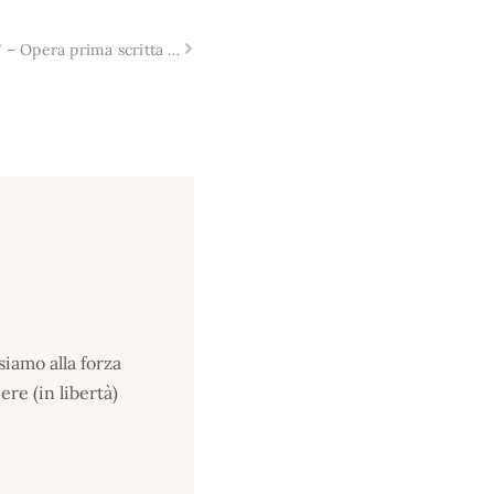
Partite le riprese de “L’insabbiato” – Opera prima scritta e diretta da Rosario Petíx, tra i protagonisti Fabrizio Ferracane
siamo alla forza
re (in libertà)