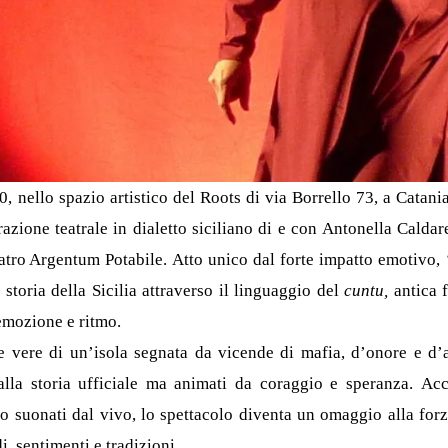
, nello spazio artistico del Roots di via Borrello 73, a Catani
razione teatrale in dialetto siciliano di e con Antonella Calda
eatro Argentum Potabile.
Atto unico dal forte impatto emotivo,
storia della Sicilia attraverso il linguaggio del
cuntu,
antica 
emozione e ritmo.
ie vere di un’isola segnata da vicende di mafia, d’onore e d
alla storia ufficiale ma animati da coraggio e speranza.
Acc
o suonati dal vivo, lo spettacolo diventa un omaggio alla forza
, sentimenti e tradizioni.