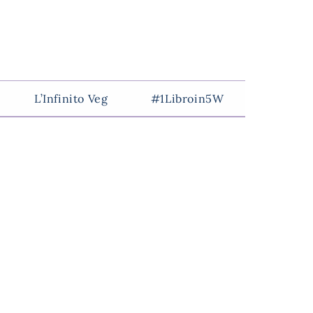
L’Infinito Veg
#1Libroin5W