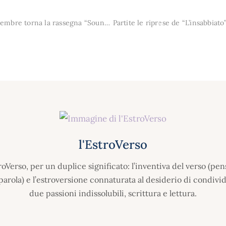
Monk Jazz Club, il 14 novembre torna la rassegna “Soundscape”. Al via con il jazz contaminato, tra Europa e India, del Raffaele Matta Trio
l'EstroVerso
oVerso, per un duplice significato: l’inventiva del verso (pen
 parola) e l’estroversione connaturata al desiderio di condivide
due passioni indissolubili, scrittura e lettura.