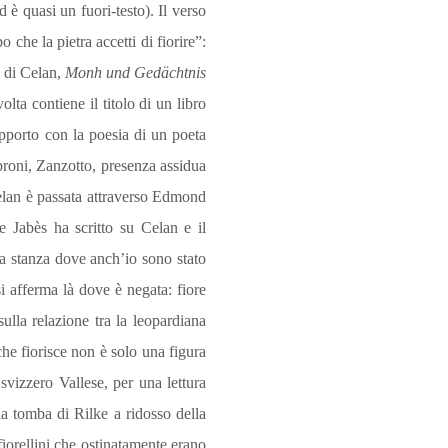
ed è quasi un fuori-testo). Il verso
 che la pietra accetti di fiorire”:
a di Celan,
Monh und Gedächtnis
lta contiene il titolo di un libro
apporto con la poesia di un poeta
proni, Zanzotto, presenza assidua
elan è passata attraverso Edmond
 Jabès ha scritto su Celan e il
lla stanza dove anch’io sono stato
 si afferma là dove è negata: fiore
ulla relazione tra la leopardiana
che fiorisce non è solo una figura
svizzero Vallese, per una lettura
 tom­ba di Rilke a ridosso della
 fiorellini che ostinatamente erano