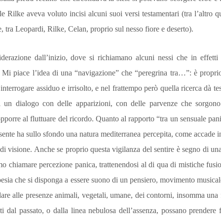
ale Rilke aveva voluto incisi alcuni suoi versi testamentari (tra l’altro
, tra Leopardi, Rilke, Celan, proprio sul nesso fiore e deserto).
razione dall’inizio, dove si richiamano alcuni nessi che in effetti
o. Mi piace l’idea di una “navigazione” che “peregrina tra…”: è propri
 interrogare assiduo e irrisolto, e nel frattempo però quella ricerca dà 
i un dialogo con delle apparizioni, con delle parvenze che sorgono
porre al fluttuare del ricordo. Quanto al rapporto “tra un sensuale pan
ssente ha sullo sfondo una natura mediterranea percepita, come accade i
 di visione. Anche se proprio questa vigilanza del sentire è segno di un
mo chiamare percezione panica, trattenendosi al di qua di mistiche fusio
 poesia che si disponga a essere suono di un pensiero, movimento musica
dare alle pre­senze animali, vegetali, umane, dei contorni, insomma una
ti dal passato, o dalla linea nebulosa dell’assenza, possa­no prendere 