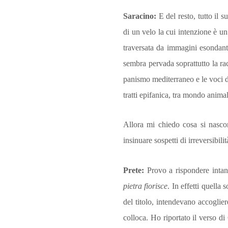
Saracino:
E del resto, tutto il 
di un velo la cui intenzione è u
traversata da imma­gini esondanti
sembra pervada soprattutto la ra
panismo mediterraneo e le voci de
tratti epifanica, tra mondo anima
Allora mi chiedo cosa si nascon
insinuare sospetti di irreversibil
Prete:
Provo a rispondere intan
pietra fiorisce
. In effetti quella
del titolo, intendevano acco­gli
colloca. Ho riportato il verso d