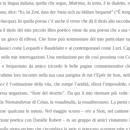
ma in lingua italiana; quella che segue,
Matrima, lu ientu
, è in dialetto, 
ona
, dice: “Es ist Zeit, dass der Stein sich zu blühen bequemt” (“È tem­po
lacqua). In quella poesia c’è anche il verso che dà il titolo alla raccolt
 il titolo del mio piccolo libro poetico viene da una poesia che a sua vo
 un gioco di riflessi. Che forse può testimoniare del mio particolare r
 classici come Leopardi e Baudelaire e ai contemporanei come Luzi, Ca
e nelle mie interrogazioni. Una mediazione per dir così prossima con C
 e frequentato da amico (ricordo le belle pagine commemorative che
ultimo loro incontro nel­la sua casa parigina di rue l’Epée de bois, ne
isce
è l’osti­nazione della vita, che rompe l’aridità, sfiora l’impossibile,
essa negazione, “fiore del deserto”. Da qui il mio ritornare più volte s
 la
Niemandsrose
di Celan, la
rosadinulla
, la
rosadinessuno
. La pietra 
iarne qualcuna in natura. Nel maggio scorso – ero a Sion, nel cantone 
uzione poetica con Danièle Robert – in un gruppo di amici visitammo la
sulla pietra-recinto che circondava la stele si potevano scor­gere erbe e