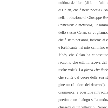
nultima del libro (di fatto l’ulti
di Celan, che è nella poesia
Cor
nella traduzione di Giusep­pe Bevi
(
Papavero e memoria
). Insomma
dello stesso Celan: se vogliamo,
che è stato per anni, insieme ai
e fortificante nel mio cammino 
Jabès, che Celan ha conosciuto
racconto che egli mi faceva dell’
molte volte). La
pietra che fior
che sorge dal cuore della sua st
ginestra (il “fio­re del deserto”) e
ossimorica: è possibile rintracc
poetica e un dialogo sulla trad
chiesetta di un villaggio, Raron: 