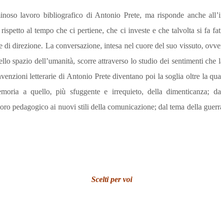
noso lavoro bibliografico di Antonio Prete, ma risponde anche all’i
rispetto al tempo che ci pertiene, che ci investe e che talvolta si fa fa
 di direzione. La conversazione, intesa nel cuore del suo vissuto, ovv
lo spazio dell’umanità, scorre attraverso lo studio dei sentimenti che la
 invenzioni letterarie di Antonio Prete diventano poi la soglia oltre la 
moria a quello, più sfuggente e irrequieto, della dimenticanza; dai
voro pedagogico ai nuovi stili della comunicazione; dal tema della guerra
.
Scelti per voi