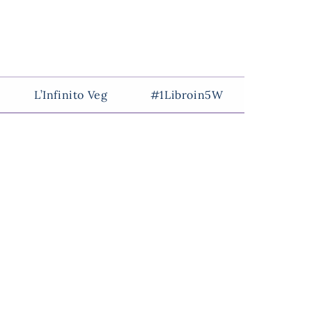
L’Infinito Veg
#1Libroin5W