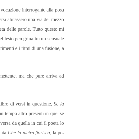
 vocazione in­terrogante alla posa
ersi abitassero una via del mezzo
reta delle parole. Tutto questo mi
l testo peregrina tra un sen­suale
imenti e i ritmi di una fusione, a
omettente, ma che pure arriva ad
 libro di versi in questione,
Se la
un tempo altro presenti in quel se
ersa da quella in cui il poeta lo
olata
Che la pietra fiorisca
, la pe­