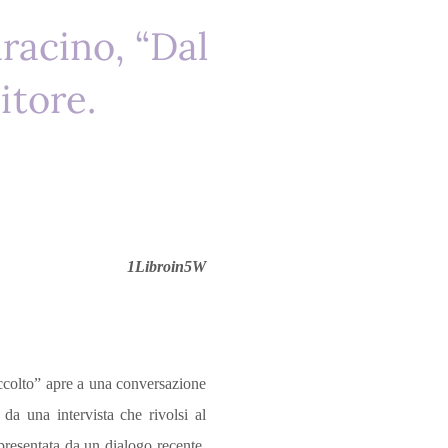
racino, “Dal
itore.
1Libroin5W
raccolto” apre a una conversazione
 da una intervista che rivolsi al
ppresentata da un dialogo recente,