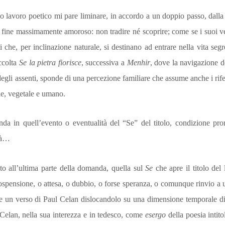
suo lavoro poetico mi pare liminare, in accordo a un doppio passo, dalla
n fine massimamente amoroso: non tradire né scoprire; come se i suoi v
 che, per inclinazione naturale, si destinano ad entrare nella vita seg
ccolta
Se la pietra fiorisce
, successiva a
Menhir
, dove la navigazione de
gli assenti, sponde di una percezione familiare che assume anche i rifer
le, vegetale e umano.
da in quell’evento o even­tualità del “Se” del titolo, condizione pr
ità…
to all’ultima parte della do­manda, quella sul
Se
che apre il titolo del
 sospensione, o attesa, o dubbio, o forse speranza, o comunque rinvio a 
ere un verso di Paul Celan dislocandolo su una dimensio­ne temporale div
i Celan, nella sua interezza e in tedesco, come
esergo
della poesia intit