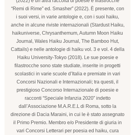
(2022) e un’altra raccolta di poesie e filastrocche
“Remi di Rime” ed. Smasher” (2022). È presente, con
i suoi versi, in varie antologie e, con i suoi haiku,
anche in alcune riviste internazionali (Stardust Haiku,
haikuniverse, Chrysanthemum, Autumn Moon Haiku
Journal, Wales Haiku Journal, The Bamboo Hut,
Cattails) e nelle antologie di haiku vol. 3 e vol. 4 della
Haiku University-Tokyo (2018). Le sue poesie e
filastrocche sono state studiate, inserite in progetti
scolastici in varie scuole d’Italia e premiate in vari
Concorsi Nazionali e Internazionali; tra questi, il
prestigioso Concorso Internazionale di poesie e
racconti “Speciale Infanzia 2020” indetto
dall’Associazione M.A.R.E.L di Roma, sotto la
direzione di Dacia Maraini, in cui le è stato assegnato
il Primo Premio. Membro e/o Presidente di giuria in
vari Concorsi Letterari per poesia ed haiku, cura