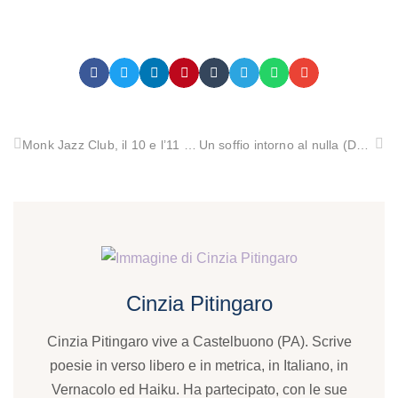
Monk Jazz Club, il 10 e l’11 marzo il jazz a vocazione internazionale di Rosario Giuliani e Dino Rubino.
Un soffio intorno al nulla (Da Hoelderlin a Milo De Angelis e Aldo Nove. La ricerca del senso della poesia oggi)
Cinzia Pitingaro
Cinzia Pitingaro vive a Castelbuono (PA). Scrive
poesie in verso libero e in metrica, in Italiano, in
Vernacolo ed Haiku. Ha partecipato, con le sue