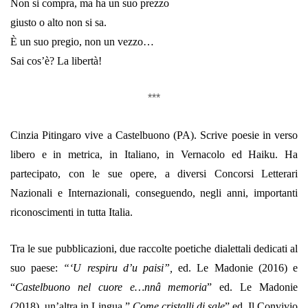
Non si compra, ma ha un suo prezzo
giusto o alto non si sa.
È un suo pregio, non un vezzo…
Sai cos’è? La libertà!
***
Cinzia Pitingaro vive a Castelbuono (PA). Scrive poesie in verso
libero e in metrica, in Italiano, in Vernacolo ed Haiku. Ha
partecipato, con le sue opere, a diversi Concorsi Letterari
Nazionali e Internazionali, conseguendo, negli anni, importanti
riconoscimenti in tutta Italia.
Tra le sue pubblicazioni, due raccolte poetiche dialettali dedicati al
suo paese:
“‘U respiru d’u paisi”,
ed. Le Madonie (2016) e
“
Castelbuono nel cuore e…nnâ memoria
” ed. Le Madonie
(2018), un’altra in Lingua,”
Come cristalli di sale
” ed. Il Convivio