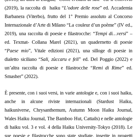
(2019), la raccolta di haiku “
L’odore delle rose
” ed. Accademia
Barbanera (Viterbo), frutto del 1° Premio assoluto al Concorso
Internazionale d’Arte di Milano “La couleur d’un poème” (IV ed.,
2019), una raccolta di poesie e filastrocche: “
Tempi di…versi
” –
ed. Texmat- Collana Marel (2021), un quadernetto di poesie
“
Paese mio
”, Vitale edizioni (2021), una silloge di poesie in
dialetto siciliano “
Sali, zùccaru e feli
” ed. Del Poggio (2022) e
un’altra raccolta di poesie e filastrocche “
Remi di Rime
” ed.
Smasher” (2022).
È presente, con i suoi versi, in varie antologie e, con i suoi haiku,
anche in alcune riviste internazionali (Stardust Haiku,
haikuniverse, Chrysanthemum, Autumn Moon Haiku Journal,
Wales Haiku Journal, The Bamboo Hut, Cattails) e nelle antologie
di haiku vol. 3 e vol. 4 della Haiku University-Tokyo (2018). Le
sue poesie e filastrocche sono state studiate, inserite in progetti