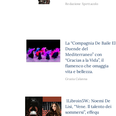
Redazione Spettacolo
La “Compagnia De Baile El
Duende del
Mediterraneo” con
“Gracias a la Vida”, il
flamenco che omaggia
vita e bellezza.
Grazia Calanna
1Libroin5W.: Noemi De
Lisi, “Vene. Il talento dei
sommersi”, effequ