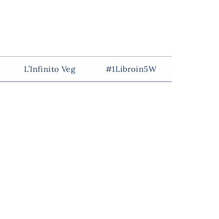
L’Infinito Veg
#1Libroin5W