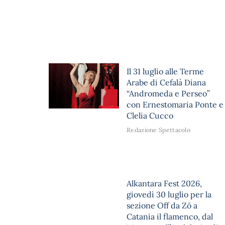
Il 31 luglio alle Terme
Arabe di Cefalà Diana
“Andromeda e Perseo”
con Ernestomaria Ponte e
Clelia Cucco
Redazione Spettacolo
Alkantara Fest 2026,
giovedì 30 luglio per la
sezione Off da Zō a
Catania il flamenco, dal