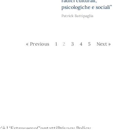
radici culturali,
psicologiche e sociali”
Patrick Battipaglia
« Previous
1
2
3
4
5
Next »
'è L'Estroverso
Contatti
Privacy Policy