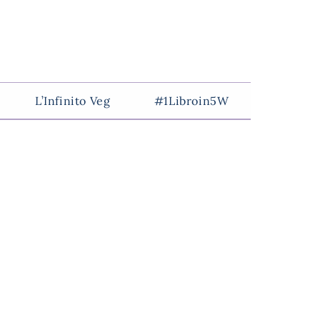
L’Infinito Veg
#1Libroin5W