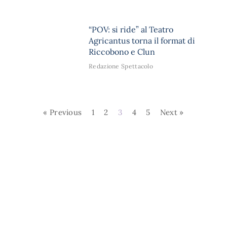
“POV: si ride” al Teatro
Agricantus torna il format di
Riccobono e Clun
Redazione Spettacolo
« Previous
1
2
3
4
5
Next »