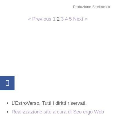
Redazione Spettacolo
« Previous
1
2
3
4
5
Next »
L'EstroVerso. Tutti i diritti riservati.
Realizzazione sito a cura di Seo ergo Web
Cos'è L'Estroverso
Contatti