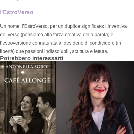
l'EstroVerso
Un nome, l’EstroVerso, per un duplice significato: l’inventiva
del verso (pensiamo alla forza creativa della parola) e
l’estroversione connaturata al desiderio di condividere (in
libertà) due passioni indissolubili, scrittura e lettura.
Potrebbero interessarti