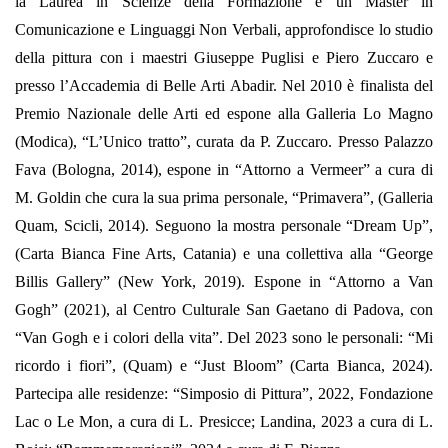
la Laurea in Scienze della Formazione e un Master in
Comunicazione e Linguaggi Non Verbali, approfondisce lo studio
della pittura con i maestri Giuseppe Puglisi e Piero Zuccaro e
presso l’Accademia di Belle Arti Abadir. Nel 2010 è finalista del
Premio Nazionale delle Arti ed espone alla Galleria Lo Magno
(Modica), “L’Unico tratto”, curata da P. Zuccaro. Presso Palazzo
Fava (Bologna, 2014), espone in “Attorno a Vermeer” a cura di
M. Goldin che cura la sua prima personale, “Primavera”, (Galleria
Quam, Scicli, 2014). Seguono la mostra personale “Dream Up”,
(Carta Bianca Fine Arts, Catania) e una collettiva alla “George
Billis Gallery” (New York, 2019). Espone in “Attorno a Van
Gogh” (2021), al Centro Culturale San Gaetano di Padova, con
“Van Gogh e i colori della vita”. Del 2023 sono le personali: “Mi
ricordo i fiori”, (Quam) e “Just Bloom” (Carta Bianca, 2024).
Partecipa alle residenze: “Simposio di Pittura”, 2022, Fondazione
Lac o Le Mon, a cura di L. Presicce; Landina, 2023 a cura di L.