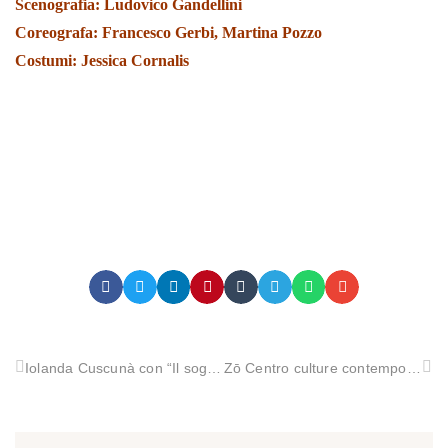
Scenografia: Ludovico Gandellini
Coreografa: Francesco Gerbi, Martina Pozzo
Costumi: Jessica Cornalis
Iolanda Cuscunà con “Il sogno di Esaù”, tutto il dolore del mondo, dentro un sonno ad occhi desti.
Zō Centro culture contemporanee, nasce “Guasta Fest”, l’arte come agente di trasformazione. Fino al 6 marzo le candidature