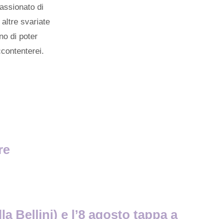
passionato di
 altre svariate
no di poter
ccontenterei.
re
a Bellini) e l’8 agosto tappa a