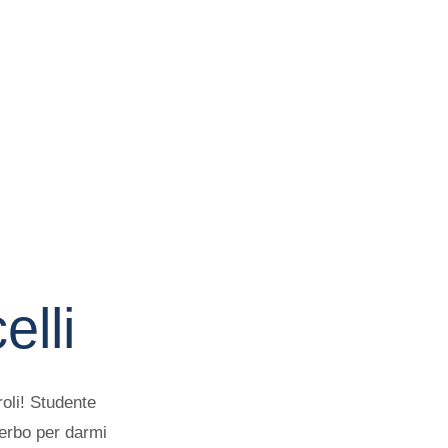
lli
roli! Studente
terbo per darmi