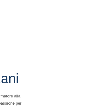
ani
rmatore alla
 passione per