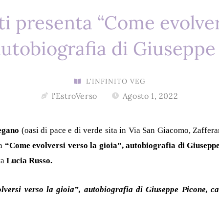
i presenta “Come evolver
 autobiografia di Giuseppe
L'INFINITO VEG
l'EstroVerso
Agosto 1, 2022
Vegano
(oasi di pace e di verde sita in Via San Giacomo, Zaffe
ta
“Come evolversi verso la gioia”, autob
iog
rafia di Giusepp
ta
Lucia Russo.
versi verso la gioia”, autobiografia di Giuseppe Picone, ca