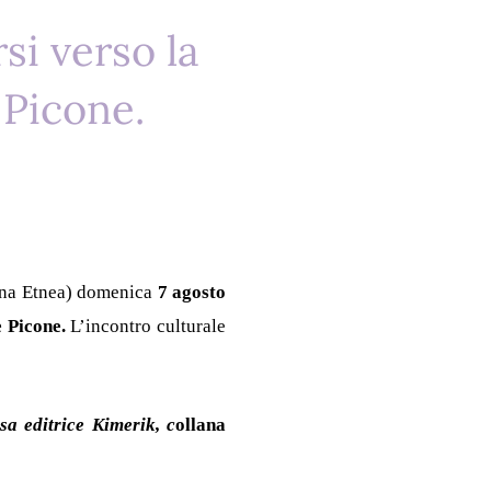
si verso la
 Picone.
rana Etnea) domenica
7 agosto
e Picone.
L’incontro culturale
sa editrice Kimerik, c
ollana