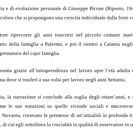
ita e di evoluzione personale di Giuseppe Picone (Riposto, 19
tti coloro che si propongono una crescita individuale dalla forte
utore ripercorre gli anni trascorsi nel piccolo comune mar
nto della famiglia a Palermo, e poi il rientro a Catania negl
e prematura del capo famiglia.
omia grazie all’intraprendenza nel lavoro apre l’età adulta e
a dove si trasferì a sua volta per lavoro negli anni Settanta.
a, la narrazione si conclude alla soglia degli ottant’anni, e q
ime le sue notazioni su quelle vicende sociali e macroec
 Novanta, creavano le premesse di un’attualità in profonda t
 di cui egli sottolinea la crucialità in qualità di osservatore in 