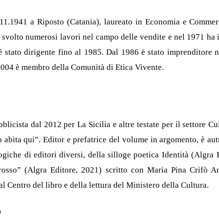
.11.1941 a Riposto (Catania), laureato in Economia e Commerc
a svolto numerosi lavori nel campo delle vendite e nel 1971 ha i
 stato dirigente fino al 1985. Dal 1986 ė stato imprenditore n
 2004 è membro della Comunità di Etica Vivente.
blicista dal 2012 per La Sicilia e altre testate per il settore Cu
o abita qui”. Editor e prefatrice del volume in argomento, è aut
ogiche di editori diversi, della silloge poetica Identità (Algr
o rosso” (Algra Editore, 2021) scritto con Maria Pina Crifò 
l Centro del libro e della lettura del Ministero della Cultura.
o