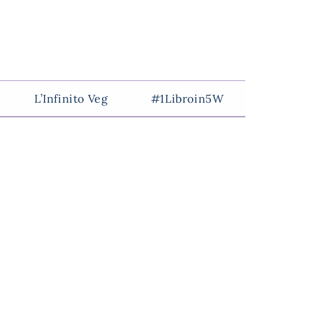
L’Infinito Veg
#1Libroin5W