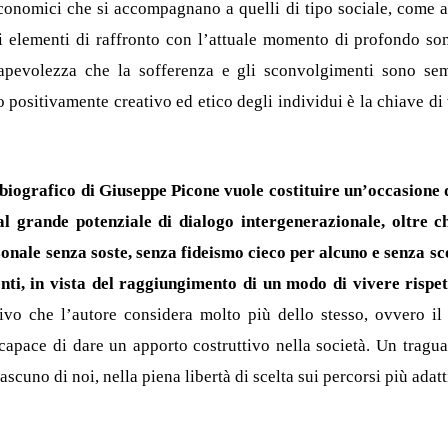
conomici che si accompagnano a quelli di tipo sociale, come 
tili elementi di raffronto con l’attuale momento di profondo
sapevolezza che la sofferenza e gli sconvolgimenti sono sem
 positivamente creativo ed etico degli individui è la chiave di
obiografico di Giuseppe Picone vuole costituire un’occasione
l grande potenziale di dialogo intergenerazionale, oltre ch
sonale senza soste, senza fideismo cieco per alcuno e senza s
enti, in vista del raggiungimento di un modo di vivere rispe
ivo che l’autore considera molto più dello stesso, ovvero il
capace di dare un apporto costruttivo nella società. Un tragua
scuno di noi, nella piena libertà di scelta sui percorsi più adatt