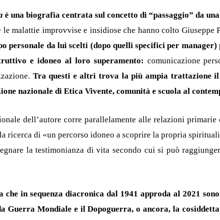
a
è una biografia centrata sul concetto di “passaggio” da una 
e le malattie improvvise e insidiose che hanno colto Giuseppe P
o personale da lui scelti (dopo quelli specifici per manager)
struttivo e idoneo al loro superamento:
comunicazione perso
zzazione.
Tra questi e altri trova la più ampia trattazione i
zione nazionale di Etica Vivente, comunità e scuola al contem
ionale dell’autore corre parallelamente alle relazioni primarie 
la ricerca di «un percorso idoneo a scoprire la propria spirituali
gnare la testimonianza di vita secondo cui si può raggiunger
a che in sequenza diacronica dal 1941 approda al 2021 sono
da Guerra Mondiale e il Dopoguerra, o ancora, la cosiddetta 