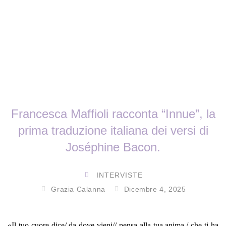
Francesca Maffioli racconta “Innue”, la
prima traduzione italiana dei versi di
Joséphine Bacon.
INTERVISTE
Grazia Calanna
Dicembre 4, 2025
«Il tuo cuore dice/ da dove vieni// pensa alla tua anima,/ che ti ha