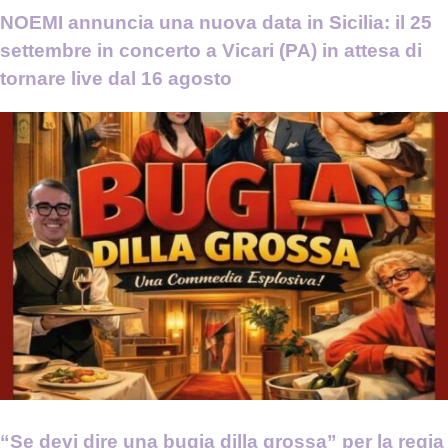
NOEMI annuncia una nuova data in Sicilia: il 25
settembre in concerto a Vicari (PA) in attesa di
tornare live dal 16 agosto
“Se devi dire una bugia dilla grossa” per la regia