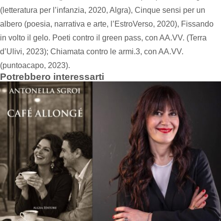
(letteratura per l’infanzia, 2020, Algra), Cinque sensi per un
albero (poesia, narrativa e arte, l’EstroVerso, 2020), Fissando
in volto il gelo. Poeti contro il green pass, con AA.VV. (Terra
d’Ulivi, 2023); Chiamata contro le armi.3, con AA.VV.
(puntoacapo, 2023).
Potrebbero interessarti