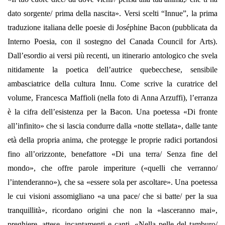
dato sorgente/ prima della nascita». Versi scelti “Innue”, la prima
traduzione italiana delle poesie di Joséphine Bacon (pubblicata da
Interno Poesia, con il sostegno del Canada Council for Arts).
Dall’esordio ai versi più recenti, un itinerario antologico che svela
nitidamente la poetica dell’autrice quebecchese, sensibile
ambasciatrice della cultura Innu. Come scrive la curatrice del
volume, Francesca Maffioli (nella foto di Anna Arzuffi), l’erranza
è la cifra dell’esistenza per la Bacon. Una poetessa «Di fronte
all’infinito» che si lascia condurre dalla «notte stellata», dalle tante
età della propria anima, che protegge le proprie radici portandosi
fino all’orizzonte, benefattore «Di una terra/ Senza fine del
mondo», che offre parole imperiture («quelli che verranno/
l’intenderanno»), che sa «essere sola per ascoltare». Una poetessa
le cui visioni assomigliano «a una pace/ che si batte/ per la sua
tranquillità», ricordano origini che non la «lasceranno mai»,
preghiere, attese, incantamenti e canti, «Nella pelle del tamburo/