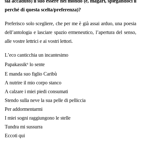
sia accaduto) il suo essere nel mondo (e, magari, spiegandoci il
perché di questa scelta/preferenza)?
Preferisco solo scegliere, che per me è già assai arduo, una poesia
dell’antologia e lasciare spazio ermeneutico, l’apertura del senso,
alle vostre lettrici e ai vostri lettori.
L’eco canticchia un incantesimo
Papakassik
lo sente
u
E manda suo figlio Caribù
A nutrire il mio corpo stanco
A calzare i miei piedi consumati
Stendo sulla neve la sua pelle di pelliccia
Per addormentarmi
I miei sogni raggiungono le stelle
Tundra mi sussurra
Eccoti qui