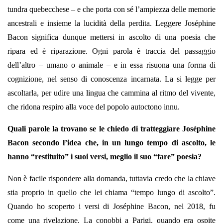
tundra quebecchese – e che porta con sé l’ampiezza delle memorie
ancestrali e insieme la lucidità della perdita. Leggere Joséphine
Bacon significa dunque mettersi in ascolto di una poesia che
ripara ed è riparazione. Ogni parola è traccia del passaggio
dell’altro – umano o animale – e in essa risuona una forma di
cognizione, nel senso di conoscenza incarnata. La si legge per
ascoltarla, per udire una lingua che cammina al ritmo del vivente,
che ridona respiro alla voce del popolo autoctono innu.
Quali parole la trovano se le chiedo di tratteggiare Joséphine
Bacon secondo l’idea che, in un lungo tempo di ascolto, le
hanno “restituito” i suoi versi, meglio il suo “fare” poesia?
Non è facile rispondere alla domanda, tuttavia credo che la chiave
stia proprio in quello che lei chiama “tempo lungo di ascolto”.
Quando ho scoperto i versi di Joséphine Bacon, nel 2018, fu
come una rivelazione. La conobbi a Parigi, quando era ospite