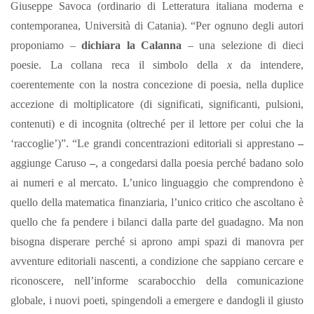
Giuseppe Savoca (ordinario di Letteratura italiana moderna e
contemporanea, Università di Catania). “Per ognuno degli autori
proponiamo –
dichiara la Calanna
– una selezione di dieci
poesie. La collana reca il simbolo della
x
da intendere,
coerentemente con la nostra concezione di poesia, nella duplice
accezione di moltiplicatore (di significati, significanti, pulsioni,
contenuti) e di incognita (oltreché per il lettore per colui che la
‘raccoglie’)”. “Le grandi concentrazioni editoriali si apprestano
–
aggiunge Caruso
–
, a congedarsi dalla poesia perché badano solo
ai numeri e al mercato. L’unico linguaggio che comprendono è
quello della matematica finanziaria, l’unico critico che ascoltano è
quello che fa pendere i bilanci dalla parte del guadagno. Ma non
bisogna disperare perché si aprono ampi spazi di manovra per
avventure editoriali nascenti, a condizione che sappiano cercare e
riconoscere, nell’informe scarabocchio della comunicazione
globale, i nuovi poeti, spingendoli a emergere e dandogli il giusto