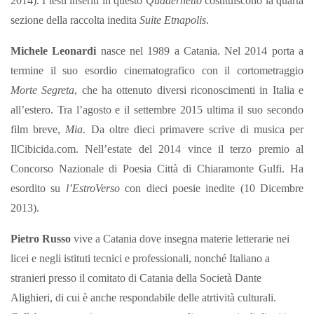
2014). I testi inseriti in questo
Quadernetto
costituiscono la quarta
sezione della raccolta inedita
Suite Etnapolis
.
Michele Leonardi
nasce nel 1989 a Catania. Nel 2014 porta a
termine il suo esordio cinematografico con il cortometraggio
Morte Segreta
, che ha ottenuto diversi riconoscimenti in Italia e
all’estero. Tra l’agosto e il settembre 2015 ultima il suo secondo
film breve,
Mia
. Da oltre dieci primavere scrive di musica per
IlCibicida.com. Nell’estate del 2014 vince il terzo premio al
Concorso Nazionale di Poesia Città di Chiaramonte Gulfi. Ha
esordito su
l’EstroVerso
con dieci poesie inedite (10 Dicembre
2013).
Pietro Russo
vive a Catania dove insegna materie letterarie nei
licei e negli istituti tecnici e professionali, nonché Italiano a
stranieri presso il comitato di Catania della Società Dante
Alighieri, di cui è anche respondabile delle atrtività culturali.