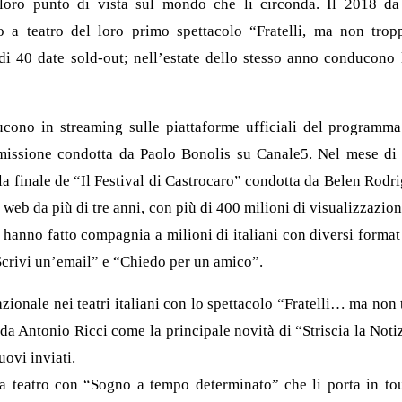
 loro punto di vista sul mondo che li circonda. Il 2018 da
o a teatro del loro primo spettacolo “Fratelli, ma non tro
di 40 date sold-out; nell’estate dello stesso anno conducono
cono in streaming sulle piattaforme ufficiali del programma
issione condotta da Paolo Bonolis su Canale5. Nel mese di 
lla finale de “Il Festival di Castrocaro” condotta da Belen Rodr
ul web da più di tre anni, con più di 400 milioni di visualizzazioni
a hanno fatto compagnia a milioni di italiani con diversi format
Scrivi un’email” e “Chiedo per un amico”.
zionale nei teatri italiani con lo spettacolo “Fratelli… ma non 
da Antonio Ricci come la principale novità di “Striscia la Noti
ovi inviati.
 teatro con “Sogno a tempo determinato” che li porta in tour