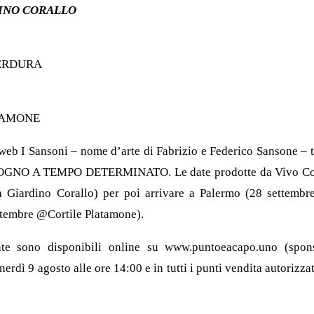
INO CORALLO
ERDURA
TAMONE
 web I Sansoni – nome d’arte di Fabrizio e Federico Sansone – to
 SOGNO A TEMPO DETERMINATO. Le date prodotte da Vivo Conc
Giardino Corallo) per poi arrivare a Palermo (28 settembr
ttembre @Cortile Platamone).
ate sono disponibili online su www.puntoeacapo.uno (spons
dì 9 agosto alle ore 14:00 e in tutti i punti vendita autorizza