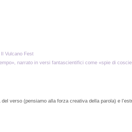
o Il Vulcano Fest
empo», narrato in versi fantascientifici come «spie di cosci
a del verso (pensiamo alla forza creativa della parola) e l’es