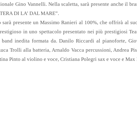
zionale Gino Vannelli. Nella scaletta, sarà presente anche il br
ETTERA DI LA’ DAL MARE”.
 sarà presente un Massimo Ranieri al 100%, che offrirà al suo
restigioso in uno spettacolo presentato nei più prestigiosi Teat
and inedita formata da. Danilo Riccardi al pianoforte, Gio
uca Trolli alla batteria, Arnaldo Vacca percussioni, Andrea Pist
tina Pinto al violino e voce, Cristiana Polegri sax e voce e Max F