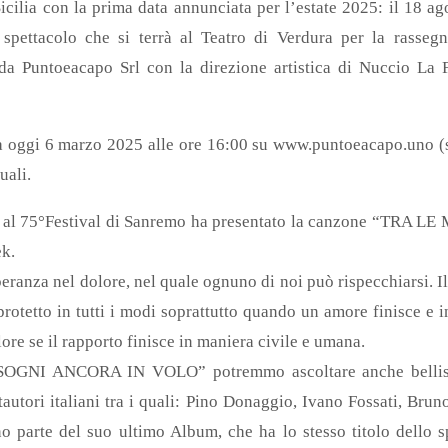
cilia con la prima data annunciata per l’estate 2025: il 18 a
spettacolo che si terrà al Teatro di Verdura per la rasse
da Puntoeacapo Srl con la direzione artistica di Nuccio La Fe
 da oggi 6 marzo 2025 alle ore 16:00 su www.puntoeacapo.uno (s
uali.
 al 75°Festival di Sanremo ha presentato la canzone “TRA 
ek.
eranza nel dolore, nel quale ognuno di noi può rispecchiarsi. I
protetto in tutti i modi soprattutto quando un amore finisce e i
ore se il rapporto finisce in maniera civile e umana.
SOGNI ANCORA IN VOLO” potremmo ascoltare anche bellissim
tautori italiani tra i quali: Pino Donaggio, Ivano Fossati, Brun
no parte del suo ultimo Album, che ha lo stesso titolo dello 