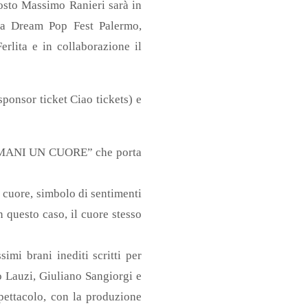
gosto Massimo Ranieri sarà in
gna Dream Pop Fest Palermo,
rlita e in collaborazione il
ponsor ticket Ciao tickets) e
LE MANI UN CUORE” che porta
l cuore, simbolo di sentimenti
n questo caso, il cuore stesso
i brani inediti scritti per
o Lauzi, Giuliano Sangiorgi e
spettacolo, con la produzione