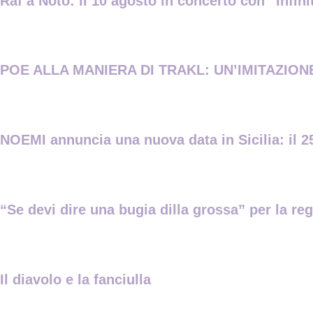
Raf a Noto: il 10 agosto in concerto con “Infin
POE ALLA MANIERA DI TRAKL: UN’IMITAZIONE 
NOEMI annuncia una nuova data in Sicilia: il 25
“Se devi dire una bugia dilla grossa” per la re
Il diavolo e la fanciulla