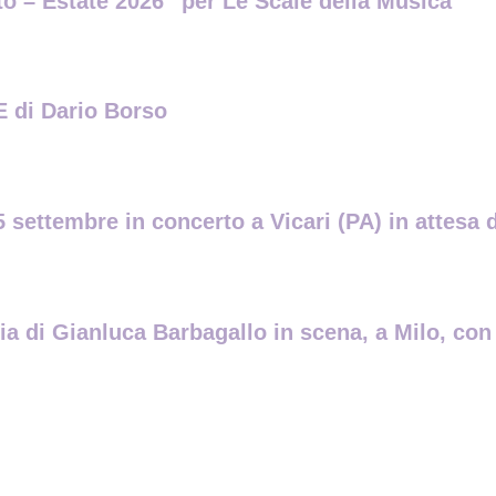
ito – Estate 2026” per Le Scale della Musica
di Dario Borso
 settembre in concerto a Vicari (PA) in attesa d
gia di Gianluca Barbagallo in scena, a Milo, co