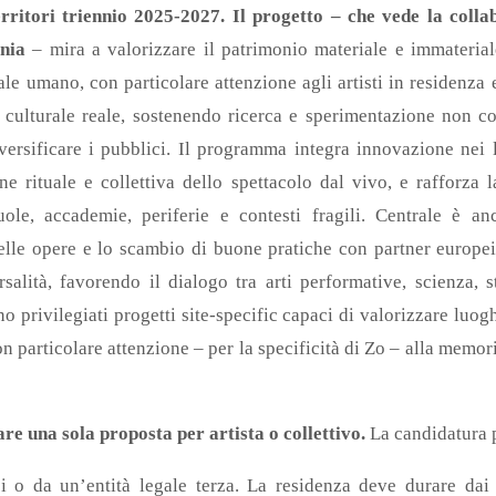
erritori triennio 2025-2027.
Il progetto – che vede la colla
ania
– mira a valorizzare il patrimonio materiale e immaterial
ale umano, con particolare attenzione agli artisti in residenza 
 culturale reale, sostenendo ricerca e sperimentazione non c
ersificare i pubblici. Il programma integra innovazione nei 
e rituale e collettiva dello spettacolo dal vivo, e rafforza l
le, accademie, periferie e contesti fragili. Centrale è anc
delle opere e lo scambio di buone pratiche con partner europe
rsalità, favorendo il dialogo tra arti performative, scienza, sto
no privilegiati progetti site-specific capaci di valorizzare luogh
on particolare attenzione – per la specificità di Zo – alla memor
re una sola proposta per artista o collettivo.
La candidatura 
essi o da un’entità legale terza. La residenza deve durare da