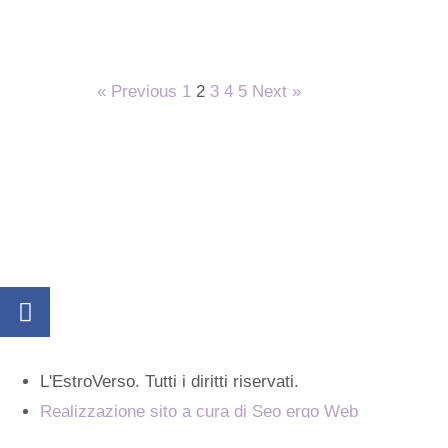
« Previous
1
2
3
4
5
Next »
L'EstroVerso. Tutti i diritti riservati.
Realizzazione sito a cura di Seo ergo Web
Cos'è L'Estroverso