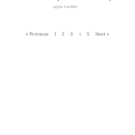
Agata Cardillo
« Previous
1
2
3
4
5
Next »
L'EstroVerso. Tutti i
Cos'è L'Estroverso
Contatti
diritti riservati.
Privacy Policy