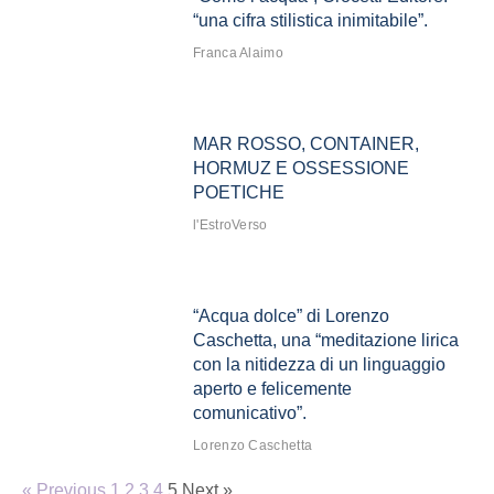
“una cifra stilistica inimitabile”.
Franca Alaimo
MAR ROSSO, CONTAINER,
HORMUZ E OSSESSIONE
POETICHE
l'EstroVerso
“Acqua dolce” di Lorenzo
Caschetta, una “meditazione lirica
con la nitidezza di un linguaggio
aperto e felicemente
comunicativo”.
Lorenzo Caschetta
« Previous
1
2
3
4
5
Next »