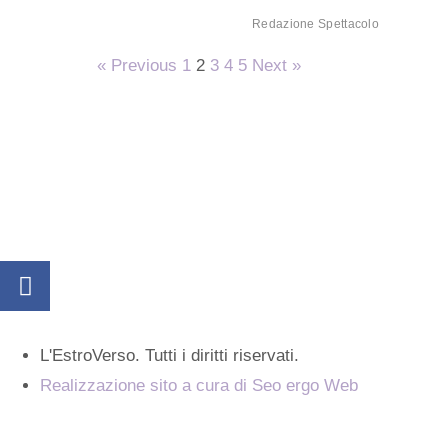
Redazione Spettacolo
« Previous
1
2
3
4
5
Next »
L'EstroVerso. Tutti i diritti riservati.
Realizzazione sito a cura di Seo ergo Web
Cos'è L'Estroverso
Contatti