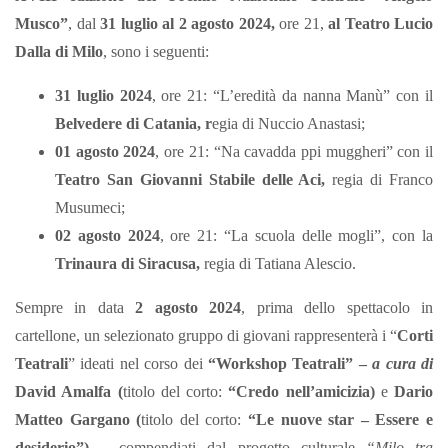
Musco”
, dal
31 luglio al 2 agosto 2024,
ore 21,
al Teatro Lucio
Dalla di Milo
, sono i seguenti:
31 luglio 2024
, ore 21: “L’eredità da nanna Manù” con il
Belvedere di Catania, r
egia di Nuccio Anastasi;
01 agosto 2024
, ore 21: “Na cavadda ppi muggheri” con il
Teatro San Giovanni Stabile delle Aci,
regia di Franco
Musumeci;
02 agosto 2024
, ore 21: “La scuola delle mogli”, con la
Trinaura di Siracusa,
regia di Tatiana Alescio.
Sempre in data
2 agosto 2024
, prima dello spettacolo in
cartellone, un selezionato gruppo di giovani rappresenterà i “
Corti
Teatrali
” ideati nel corso dei
“Workshop Teatrali” –
a cura di
David Amalfa (
titolo del corto:
“Credo nell’amicizia)
e
Dario
Matteo Gargano (
titolo del corto:
“Le nuove star – Essere e
desiderio”) –
compendiati dal progetto culturale
“Milo tra