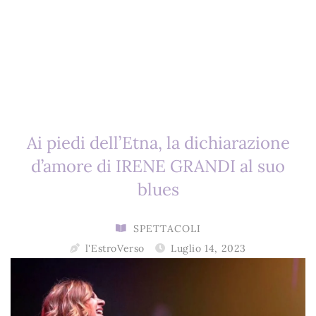
Ai piedi dell’Etna, la dichiarazione
d’amore di IRENE GRANDI al suo
blues
SPETTACOLI
l'EstroVerso
Luglio 14, 2023