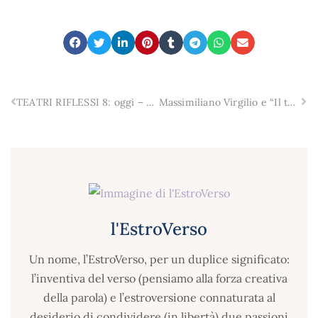
TEATRI RIFLESSI 8: oggi – giovedì 13 luglio – prima giornata del Festival Internazionale di corti teatrali e coreutici
Massimiliano Virgilio e “Il tempo delle stelle”, oggi al Festival TeatriRiflessi8.
l'EstroVerso
Un nome, l’EstroVerso, per un duplice significato:
l’inventiva del verso (pensiamo alla forza creativa
della parola) e l’estroversione connaturata al
desiderio di condividere (in libertà) due passioni