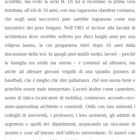
sconfitte, ma evitò la serie B.
Di lui si ricordano la prima vera
trombata, all’età di 16 anni, con una ragazzona olandese coetanea,
che negli anni successivi pare sarebbe ingrassata come una
lanciatrice del peso bulgara.
Nell’1981 si iscrisse alla facoltà di
architettura dove avrebbe sofferto per dieci lunghi anni per una
vilipesa laurea, la cui pergamena ritirò dopo 16 anni dalla
discussione della tesi. In quegli anni studiò molto, lavorò – perché
la famiglia era umile ma onesta – e continuò ad allenarsi, ma
anche ad allenare giovani virgulti di una squadra juniores di
handball, che è meglio che dire pallamano, ché non suona bene e
potrebbe essere male interpretato.
Lavorò inoltre come cameriere,
uomo di fatica (scaricatore di mobilia), commesso, secondo-vice-
aiuto-apprendista architetto e consimili.
Odiò con rara intensità i
colleghi di università, i professori, i loro assistenti, gli addetti di
segreteria e quelli dei dipartimenti, auspicando un olocausto di
uomini e cose all’interno dell’edificio universitario.
Si laureò con