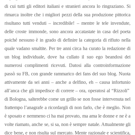
di cui tutti gli editori italiani e stranieri ancora lo ringraziano. Si
rimarca inoltre che i migliori pezzi della sua produzione pittorica
risultano tutti venduti – incredibile! – mentre le tele invendute,
delle croste immonde, sono ancora accatastate in casa del poeta
poiché nessuno è in grado di definire la categoria di rifiuto nella
quale vadano smaltite.
Per tre anni circa ha curato la redazione di
un blog individuale, dove ha cullato il suo ego beandosi dei
numerosi complimenti ricevuti. Datosi alla controinformazione
passò su FB, con grande rammarico dei fans del suo blog.
Nuota
attivamente da sei anni – anche a delfino, eh – causa infortunio
all’anca che gli impedisce di correre – ora, operatosi al “Rizzoli”
di Bologna, salterebbe come un grillo se non fosse intervenuta nel
frattempo l’anagrafe a ricordargli di non farlo, che è meglio.
Non
è sposato e nemmeno ci ha mai provato, ma ama le donne e ne è a
volte riamato, anche se, si sa, non è sempre natale. Attualmente gli
dice bene, e non risulta sul mercato.
Mente razionale e scientifica,