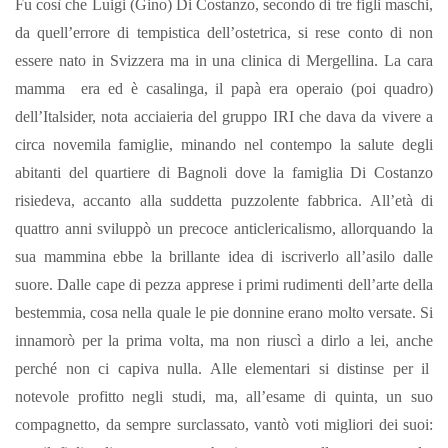
Fu così che Luigi (Gino) Di Costanzo, secondo di tre figli maschi,
da quell’errore di tempistica dell’ostetrica, si rese conto di non
essere nato in Svizzera ma in una clinica di Mergellina. La cara
mamma era ed è casalinga, il papà era operaio (poi quadro)
dell’Italsider, nota acciaieria del gruppo IRI che dava da vivere a
circa novemila famiglie, minando nel contempo la salute degli
abitanti del quartiere di Bagnoli dove la famiglia Di Costanzo
risiedeva, accanto alla suddetta puzzolente fabbrica. All’età di
quattro anni sviluppò un precoce anticlericalismo, a
llorquando la
sua mammina ebbe la brillante idea di iscriverlo all’asilo dalle
suore. Dalle cape di pezza apprese i primi rudimenti dell’arte della
bestemmia, cosa nella quale le pie donnine erano molto versate.
Si
innamorò per la prima volta, ma non riuscì a dirlo a lei, anche
perché non ci capiva nulla.
Alle elementari si distinse per il
notevole profitto negli studi, ma, all’esame di quinta, un suo
compagnetto, da sempre surclassato, vantò voti migliori dei suoi: