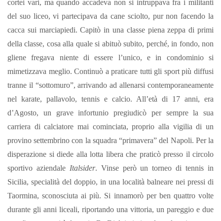
cortei vari, ma quando accadeva non si intruppava fra i militanti
del suo liceo, vi partecipava da cane sciolto, pur non facendo la
cacca sui marciapiedi.
Capitò in una classe piena zeppa di primi
della classe, cosa alla quale si abituò subito, perché, in fondo, non
gliene fregava niente di essere l’unico, e in condominio si
mimetizzava meglio. Continuò a praticare tutti gli sport più diffusi
tranne il “sottomuro”, arrivando ad allenarsi contemporaneamente
nel karate, pallavolo, tennis e calcio.
All’età di 17 anni, era
d’Agosto, un grave infortunio pregiudicò per sempre la sua
carriera di calciatore mai cominciata, proprio alla vigilia di un
provino settembrino con la squadra “primavera” del Napoli. Per la
disperazione si diede alla lotta libera che praticò presso il circolo
sportivo aziendale
Italsider
.
Vinse però un torneo di tennis in
Sicilia, specialità del doppio, in una località balneare nei pressi di
Taormina, sconosciuta ai più.
Si innamorò per ben quattro volte
durante gli anni liceali, riportando una vittoria, un pareggio e due