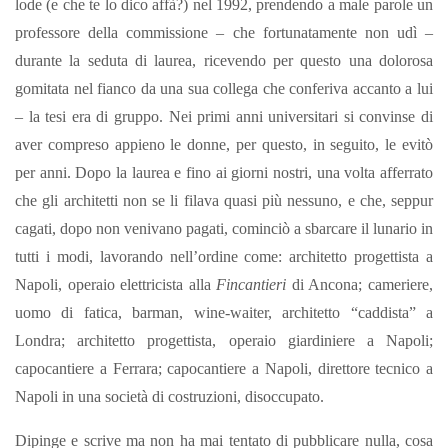
lode (e che te lo dico affà?) nel 1992, prendendo a male parole un
professore della commissione – che fortunatamente non udì –
durante la seduta di laurea, ricevendo per questo una dolorosa
gomitata nel fianco da una sua collega che conferiva accanto a lui
– la tesi era di gruppo.
Nei primi anni universitari si convinse di
aver compreso appieno le donne, per questo, in seguito, le evitò
per anni.
Dopo la laurea e fino ai giorni nostri, una volta afferrato
che gli architetti non se li filava quasi più nessuno, e che, seppur
cagati, dopo non venivano pagati, cominciò a sbarcare il lunario in
tutti i modi, lavorando nell’ordine come: architetto progettista a
Napoli, operaio elettricista alla
Fincantieri
di Ancona; cameriere,
uomo di fatica, barman, wine-waiter, architetto “caddista” a
Londra; architetto progettista, operaio giardiniere a Napoli;
capocantiere a Ferrara; capocantiere a Napoli, direttore tecnico a
Napoli in una società di costruzioni, disoccupato.
Dipinge e scrive ma non ha mai tentato di pubblicare nulla, cosa