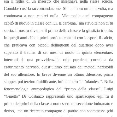
era il figlio di un maestro che insegnava nella stessa scuola.
Conobbe così la raccomandazione.
Si innamorò un’altra volta, ma
continuava a non capirci nulla.
Alle medie quel compagnetto
capitò di nuovo in classe con lui, la carogna, ma stavolta non ci fu
storia. Il nostro divenne il primo della classe e la giustizia trionfò.
In quegli anni ebbe i primi proficui contatti con lo sport, il calcio,
che praticava con piccoli delinquenti del quartiere dopo aver
superato il trauma di sei mesi di nuoto in quinta elementare,
interrotti da una provvidenziale otite purulenta corredata da
esaurimento nervoso, quest’ultimo causato dai metodi nazistoidi
del suo allenatore.
In breve divenne un ottimo difensore, prima
stopper, poi terzino fluidificante, infine libero “all’olandese”.
Nella
fenomenologia antropologica del “primo della classe”, Luigi
“Ginetto” Di Costanzo rappresentò uno spartiacque: egli fu il
primo dei primi della classe a non essere un secchione imbranato e
deriso, ma un ricercato compagno di partite con scommessa (chi