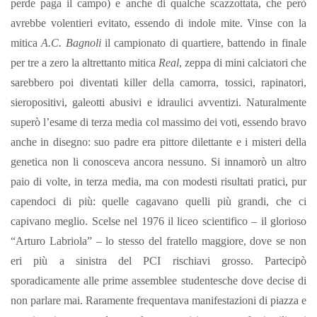
perde paga il campo) e anche di qualche scazzottata, che però
avrebbe volentieri evitato, essendo di indole mite.
Vinse con la
mitica
A.C. Bagnoli
il campionato di quartiere, battendo in finale
per tre a zero la altrettanto mitica
Real
, zeppa di mini calciatori che
sarebbero poi diventati killer della camorra, tossici, rapinatori,
sieropositivi, galeotti abusivi e idraulici avventizi.
Naturalmente
superò l’esame di terza media col massimo dei voti, essendo bravo
anche in disegno: suo padre era pittore dilettante e i misteri della
genetica non li conosceva ancora nessuno.
Si innamorò un altro
paio di volte, in terza media, ma con modesti risultati pratici, pur
capendoci di più: quelle cagavano quelli più grandi, che ci
capivano meglio.
Scelse nel 1976 il liceo scientifico – il glorioso
“Arturo Labriola” – lo stesso del fratello maggiore, dove se non
eri più a sinistra del PCI rischiavi grosso. Partecipò
sporadicamente alle prime assemblee studentesche dove decise di
non parlare mai. Raramente frequentava manifestazioni di piazza e