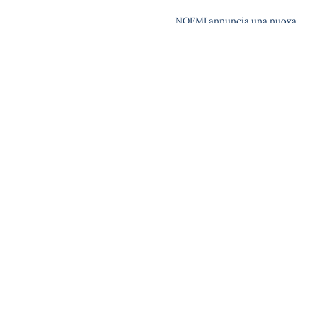
NOEMI annuncia una nuova
data in Sicilia: il 25 settembre
in concerto a Vicari (PA) in
attesa di tornare live dal 16
agosto
L'EstroVerso. Tutti i
Cos'è L'Estroverso
Contatti
diritti riservati.
Privacy Policy