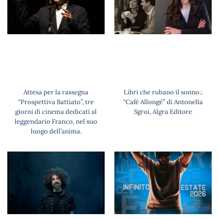
Attesa per la rassegna
Libri che rubano il sonno.:
“Prospettiva Battiato”, tre
“Café Allongé” di Antonella
giorni di cinema dedicati al
Sgroi, Algra Editore
leggendario Franco, nel suo
luogo dell’anima.