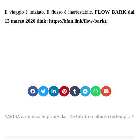
Il viaggio è iniziato. Il flusso è inarrestabile.
FLOW BARK dal
13 marzo 2026 (link:
https://bfan.link/flow-bark
).
ARISA annuncia le prime date live estive: in concerto a Zafferana Etnea (2 agosto) e Palermo (3 agosto)
Zō Centro culture contemporanee, il 14 marzo “Mare aperto” di Bandamenano, voce dei popoli e delle loro storie, oltre i confini