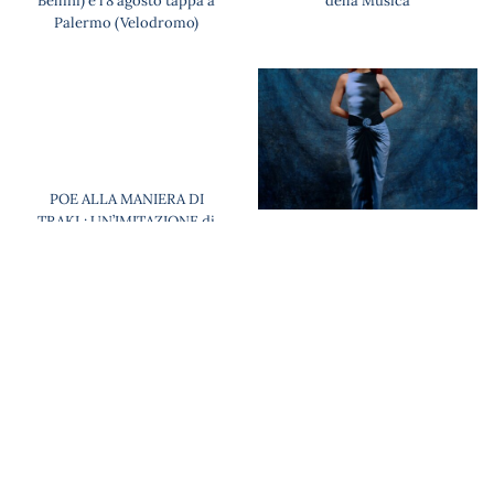
Bellini) e l’8 agosto tappa a
della Musica
Palermo (Velodromo)
POE ALLA MANIERA DI
TRAKL: UN’IMITAZIONE di
Dario Borso
NOEMI annuncia una nuova
data in Sicilia: il 25 settembre
in concerto a Vicari (PA) in
attesa di tornare live dal 16
agosto