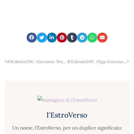
#1Libroin5W.: Giovanni Tesio, curatore di “Donne appassionate”, Cesare Pavese, Interlinea.
#1Libroin5W.: Olga Irimciuc, “La letteratura romena nella Repubblica Moldava”, Graphe.it editori.
l'EstroVerso
Un nome, l’EstroVerso, per un duplice significato: