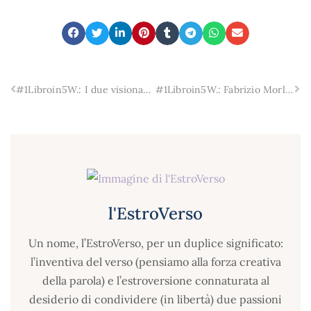
#1Libroin5W.: I due visionari: Dürrenmatt e Sciascia. “Fritz & Nanà” di Carthusia Edizioni. La “voce” dell’editrice, di autori e illustratori.
#1Libroin5W.: Fabrizio Morlando, “I passi base”, Fallone Editore
l'EstroVerso
Un nome, l’EstroVerso, per un duplice significato:
l’inventiva del verso (pensiamo alla forza creativa
della parola) e l’estroversione connaturata al
desiderio di condividere (in libertà) due passioni