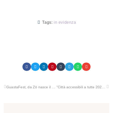
Tags:
in evidenza
GuastaFest, da Zō nasce il festival che crea reti e mette in discussione le narrazioni dominanti
“Città accessibili a tuttə 2026”: alla Kore di Enna il confronto nazionale su accessibilità, ambiente di vita e inclusione.