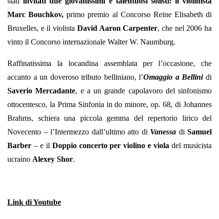
stati
invitati due giovanissimi e talentuosi solisti: il violinista
Marc Bouchkov,
primo premio al Concorso Reine Elisabeth di
Bruxelles, e il violista
David Aaron Carpenter
, che nel 2006 ha
vinto il Concorso internazionale Walter W. Naumburg.
Raffinatissima la locandina assemblata per l’occasione, che
accanto a un doveroso tributo belliniano, l’
Omaggio a Bellini
di
Saverio Mercadante
, e a un grande capolavoro del sinfonismo
ottocentesco, la Prima Sinfonia in do minore, op. 68, di Johannes
Brahms, schiera una piccola gemma del repertorio lirico del
Novecento – l’Intermezzo dall’ultimo atto di
Vanessa
di
Samuel
Barber
– e il
Doppio concerto per violino e viola
del musicista
ucraino
Alexey Shor
.
Link di Youtube