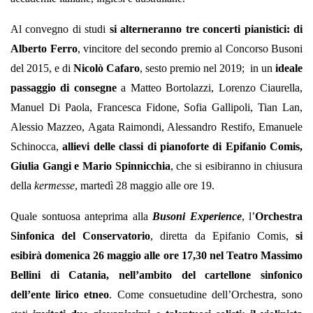
Al convegno di studi
si alterneranno tre concerti pianistici: di
Alberto Ferro
, vincitore del secondo premio al Concorso Busoni
del 2015, e di
Nicolò Cafaro
, sesto premio nel 2019; in un
ideale
passaggio di consegne
a Matteo Bortolazzi, Lorenzo Ciaurella,
Manuel Di Paola, Francesca Fidone, Sofia Gallipoli, Tian Lan,
Alessio Mazzeo, Agata Raimondi, Alessandro Restifo, Emanuele
Schinocca,
allievi delle classi di pianoforte di Epifanio Comis,
Giulia Gangi e Mario Spinnicchia
, che si esibiranno in chiusura
della
kermesse
, martedì 28 maggio alle ore 19.
Quale sontuosa anteprima alla
Busoni Experience
, l’
Orchestra
Sinfonica del Conservatorio
, diretta da Epifanio Comis,
si
esibirà domenica 26 maggio alle ore 17,30 nel Teatro Massimo
Bellini di Catania, nell’ambito del cartellone sinfonico
dell’ente lirico etneo
. Come consuetudine dell’Orchestra, sono