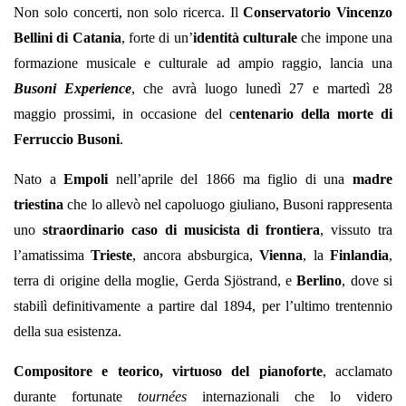
Non solo concerti, non solo ricerca. Il
Conservatorio Vincenzo
Bellini di Catania
, forte di un’
identità culturale
che impone una
formazione musicale e culturale ad ampio raggio, lancia una
Busoni Experience
, che avrà luogo lunedì 27 e martedì 28
maggio prossimi, in occasione del c
entenario della morte di
Ferruccio Busoni
.
Nato a
Empoli
nell’aprile del 1866 ma figlio di una
madre
triestina
che lo allevò nel capoluogo giuliano, Busoni rappresenta
uno
straordinario caso di musicista di frontiera
, vissuto tra
l’amatissima
Trieste
, ancora absburgica,
Vienna
, la
Finlandia
,
terra di origine della moglie, Gerda Sjöstrand, e
Berlino
, dove si
stabilì definitivamente a partire dal 1894, per l’ultimo trentennio
della sua esistenza.
Compositore e teorico, virtuoso del pianoforte
, acclamato
durante fortunate
tournées
internazionali che lo videro