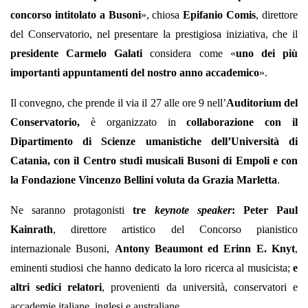
concorso intitolato a Busoni
», chiosa
Epifanio Comis
, direttore
del Conservatorio, nel presentare la prestigiosa iniziativa, che il
presidente Carmelo Galati
considera come «
uno dei più
importanti appuntamenti del nostro anno accademico
».
Il convegno, che prende il via il 27 alle ore 9 nell’
Auditorium del
Conservatorio,
è organizzato in
collaborazione con il
Dipartimento di Scienze umanistiche dell’Università di
Catania, con il Centro studi musicali Busoni di Empoli e con
la Fondazione Vincenzo Bellini voluta da Grazia Marletta
.
Ne saranno protagonisti
tre
keynote speaker
: Peter Paul
Kainrath
, direttore artistico del Concorso pianistico
internazionale Busoni,
Antony Beaumont ed Erinn E. Knyt
,
eminenti studiosi che hanno dedicato la loro ricerca al musicista;
e
altri sedici relatori
, provenienti da università, conservatori e
accademie italiane, inglesi e australiane.