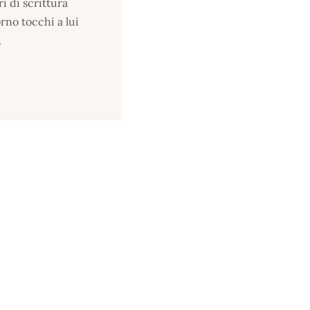
ri di scrittura
orno tocchi a lui
.