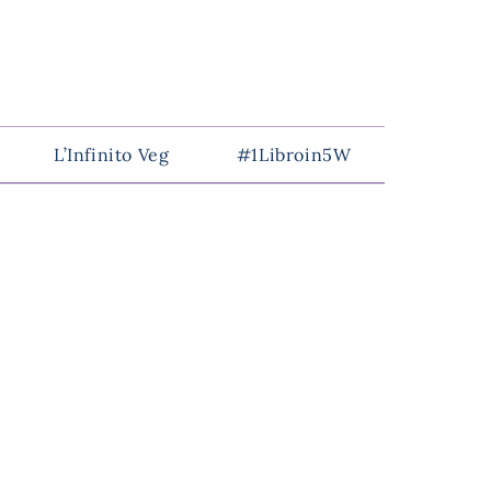
L’Infinito Veg
#1Libroin5W