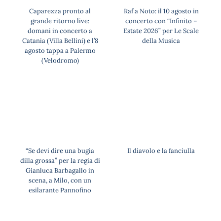
Caparezza pronto al
Raf a Noto: il 10 agosto in
grande ritorno live:
concerto con “Infinito –
domani in concerto a
Estate 2026” per Le Scale
Catania (Villa Bellini) e l’8
della Musica
agosto tappa a Palermo
(Velodromo)
“Se devi dire una bugia
Il diavolo e la fanciulla
dilla grossa” per la regia di
Gianluca Barbagallo in
scena, a Milo, con un
esilarante Pannofino