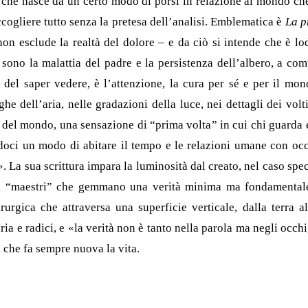
 che nasce da un certo modo di porsi in relazione al mondo ch
cogliere tutto senza la pretesa dell’analisi. Emblematica è
La p
non esclude la realtà del dolore – e da ciò si intende che è lo
o sono la malattia del padre e la persistenza dell’albero, a c
 del saper vedere, è l’attenzione, la cura per sé e per il mon
e dell’aria, nelle gradazioni della luce, nei dettagli dei volt
e del mondo, una sensazione di “prima volta” in cui chi guarda e
doci un modo di abitare il tempo e le relazioni umane con occh
e». La sua scrittura impara la luminosità dal creato, nel caso spec
a, “maestri” che gemmano una verità minima ma fondamentale
rurgica che attraversa una superficie verticale, dalla terra al
ria e radici, e «la verità non è tanto nella parola ma negli occhi
 che fa sempre nuova la vita.