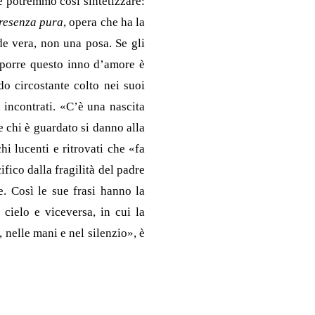
e potremmo così sintetizzare:
resenza pura
, opera che ha la
de vera, non una posa. Se gli
omporre questo inno d’amore è
do circostante colto nei suoi
i incontrati. «C’è una nascita
 chi è guardato si danno alla
i lucenti e ritrovati che «fa
ifico dalla fragilità del padre
. Così le sue frasi hanno la
 cielo e viceversa, in cui la
, nelle mani e nel silenzio», è