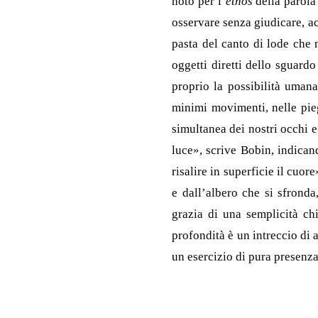
noto per l’
ethos
della parola
osservare senza giudicare, ac
pasta del canto di lode che 
oggetti diretti dello sguard
proprio la possibilità umana
minimi movimenti, nelle piegh
simultanea dei nostri occhi 
luce», scrive Bobin, indican
risalire in superficie il cuor
e dall’albero che si sfrond
grazia di una semplicità chi
profondità è un intreccio di a
un esercizio di pura presenza