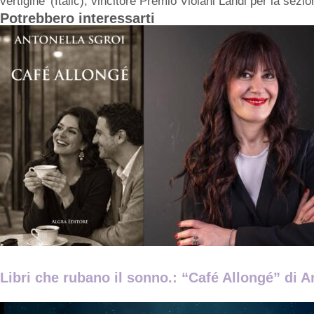
vertigine’ (Italic), vincitore Premio Violani Landi per la sezi
Potrebbero interessarti
Libri che rubano il sonno.: “Café Allongé” di A