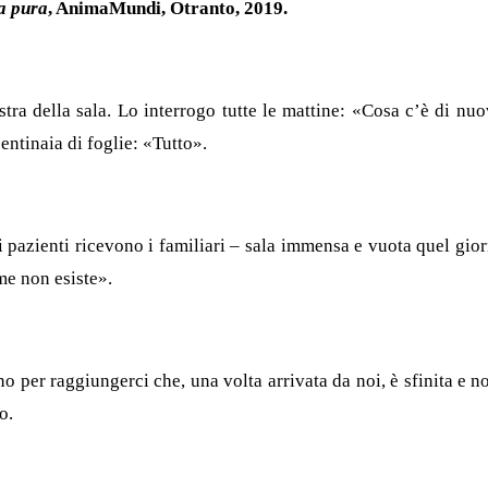
a pura
, AnimaMundi, Otranto, 2019.
estra della sala. Lo interrogo tutte le mattine: «Cosa c’è di nu
entinaia di foglie: «Tutto».
i pazienti ricevono i familiari – sala immensa e vuota quel gio
e non esiste».
no per raggiungerci che, una volta arrivata da noi, è sfinita e no
o.