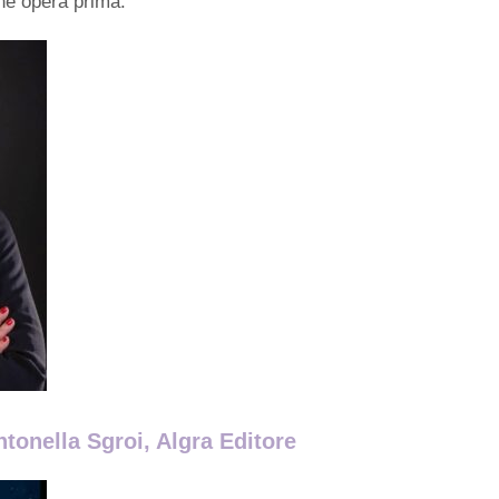
one opera prima.
ntonella Sgroi, Algra Editore