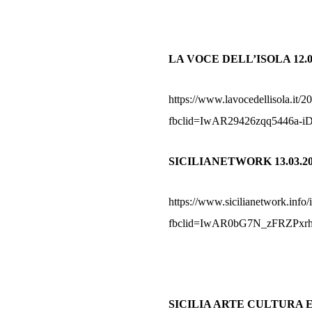
LA VOCE DELL’ISOLA 12.0
https://www.lavocedellisola.it/2
fbclid=IwAR29426zqq5446a
SICILIANETWORK 13.03.2
https://www.sicilianetwork.info/
fbclid=IwAR0bG7N_zFRZPxr
SICILIA ARTE CULTURA EV