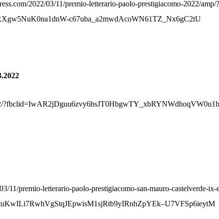
dpress.com/2022/03/11/premio-letterario-paolo-prestigiacomo-2022/amp/
RXgw5NuK0na1dnW-c67uba_a2mwdAcoWN61TZ_Nx6gC2tU
.2022
it/23629-2/?fbclid=IwAR2jDguu6zvy6hsJT0HbgwTY_xbRYNWdhoqV
2/03/11/premio-letterario-paolo-prestigiacomo-san-mauro-castelverde-ix
cBtuKwILi7RwhVgStqJEpwisM1sjRtb9yIRnhZpYEk–U7VFSp6ieytM