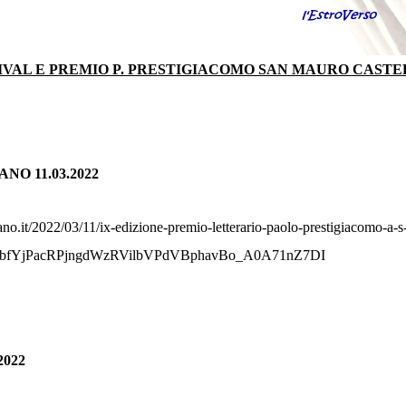
VAL E PREMIO P. PRESTIGIACOMO SAN MAURO CASTEL
O 11.03.2022
no.it/2022/03/11/ix-edizione-premio-letterario-paolo-prestigiacomo-a-s
WbfYjPacRPjngdWzRVilbVPdVBphavBo_A0A71nZ7DI
2022