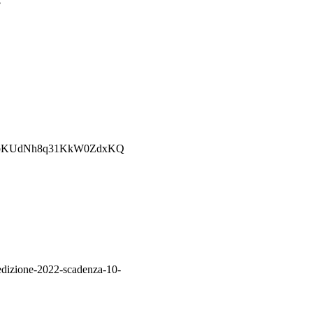
?
W0u1bKUdNh8q31KkW0ZdxKQ
-edizione-2022-scadenza-10-