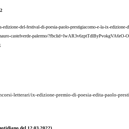
2
nda-edizione-del-festival-di-poesia-paolo-prestigiacomo-e-la-ix-edizione
n-mauro-castelverde-palermo/?fbclid=IwAR3v6zptTdlByPvokgVA6rO
g
ncorsi-letterari/ix-edizione-premio-di-poesia-edita-paolo-pres
idiano del 12.03.2022)