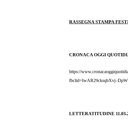
RASSEGNA STAMPA FESTI
CRONACA OGGI QUOTIDIAN
https://www.cronacaoggiquotidia
fbclid=IwAR29cksqbXvj–Dp
LETTERATITUDINE 11.03.