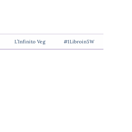
L’Infinito Veg
#1Libroin5W