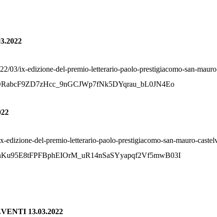
3.2022
022/03/ix-edizione-del-premio-letterario-paolo-prestigiacomo-san-mauro
-iDRabcF9ZD7zHcc_9nGCJWp7fNk5DYqrau_bL0JN4Eo
022
ix-edizione-del-premio-letterario-paolo-prestigiacomo-san-mauro-castel
hKu95E8tFPFBphEIOrM_uR14nSaSYyapqf2Vf5mwB03I
ENTI 13.03.2022