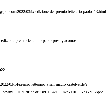
blogspot.com/2022/03/ix-edizione-del-premio-letterario-paolo_13.html
-edizione-premio-letterario-paolo-prestigiacomo/
022
/2022/03/14/premio-letterario-a-san-mauro-castelverde/?
YpOccwmLu0E2RdF2XdrDsvHC6wHO9wq-X0CONdzkhCVqeA