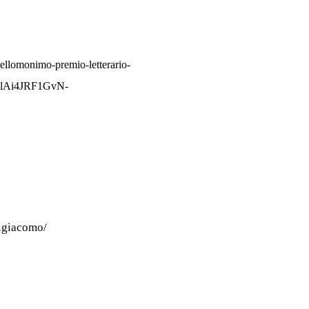
-dellomonimo-premio-letterario-
-OlAi4JRF1GvN-
tigiacomo/