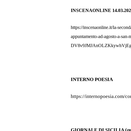
INSCENAONLINE 14.03.202
https://inscenaonline.it/la-seco
appuntamento-ad-agosto-a-sa
DV8v9JMJAnOLZKkywhVjE
INTERNO POESIA
https://internopoesia.com/co
GIORNALE DI SICILIA (quot